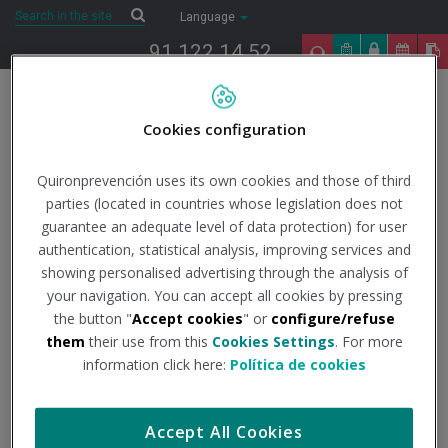
Saltar al contenido
Search
Search
Language
91 122 14 52
Togg
navig
Cookies configuration
Inicio
The present
Group news
El alcalde de Tres Cantos visita el
Centro Médico Quirónsalud de Tres Cantos
Quironprevención uses its own cookies and those of third
parties (located in countries whose legislation does not
guarantee an adequate level of data protection) for user
El alcalde de Tres
authentication, statistical analysis, improving services and
showing personalised advertising through the analysis of
Cantos visita el Centro
your navigation. You can accept all cookies by pressing
the button "
Accept cookies
" or
configure/refuse
them
their use from this
Cookies Settings
. For more
Médico Quirónsalud de
information click here:
Política de cookies
Tres Cantos
Accept All Cookies