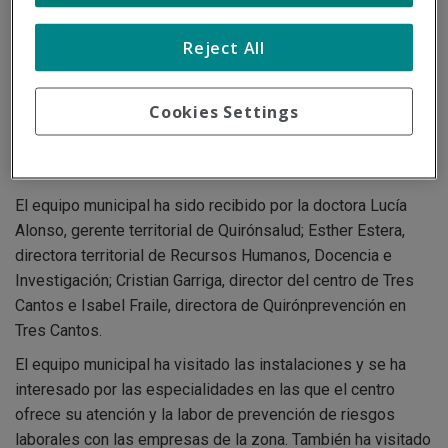
9/13/2017
Reject All
Jesús Moreno, alcalde de Tres Cantos, junto con las
concejalas de Servicios Sociales y de Salud Pública,
Carmen Posadas y Fátima Mera, han visitado el Centro
Cookies Settings
Médico Quirónsalud de Tres Cantos para conocer la labor
asistencial y de prevención de riesgos laborales que
realiza.
El equipo municipal ha sido recibido por la doctora Lucía
Alonso, gerente territorial de Quirónsalud; Esther Estera,
directora territorial de Recursos Humanos, Docencia e
Investigación; Cristian Garriga, director del centro de Tres
Cantos e Isabel Fraile, directora de Quirónprevención en
Tres Cantos.
El equipo municipal ha visitado las instalaciones y se ha
interesado por las especialidades en las que el centro
ofrece su atención y la labor de prevención de riesgos
laborales con las empresas de la zona. También ha visitado