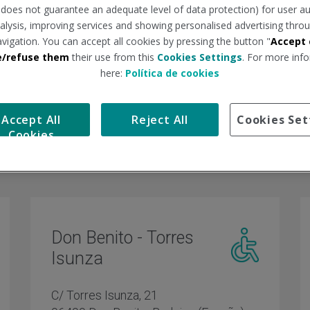
n does not guarantee an adequate level of data protection) for user au
analysis, improving services and showing personalised advertising throu
avigation. You can accept all cookies by pressing the button "
Accept 
e/refuse them
their use from this
Cookies Settings
. For more info
here:
Política de cookies
Accept All
Reject All
Cookies Set
Cookies
Don Benito - Torres
Isunza
Centro
o
adaptado
C/ Torres Isunza, 21
s
personas