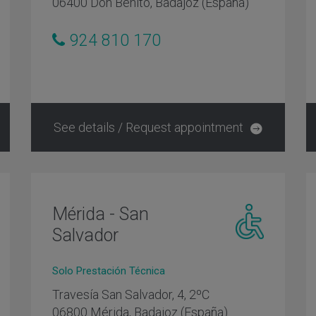
06400 Don Benito, Badajoz (España)
con
d
movilidad
reducida
924 810 170
See details / Request appointment
Mérida - San
Salvador
Centro
o
adaptado
Solo Prestación Técnica
s
personas
con
Travesía San Salvador, 4, 2ºC
d
movilidad
06800 Mérida, Badajoz (España)