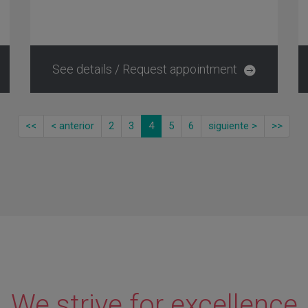
See details / Request appointment
<<
< anterior
2
3
4
5
6
siguiente >
>>
We strive for excellence