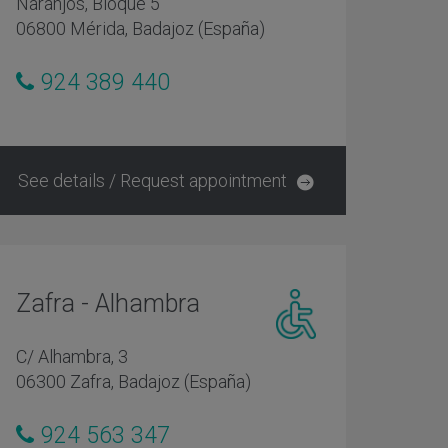
Naranjos, Bloque 5
con
movilidad
06800 Mérida, Badajoz (España)
reducida
924 389 440
See details / Request appointment
Zafra - Alhambra
Centro
C/ Alhambra, 3
adaptado
06300 Zafra, Badajoz (España)
personas
con
924 563 347
movilidad