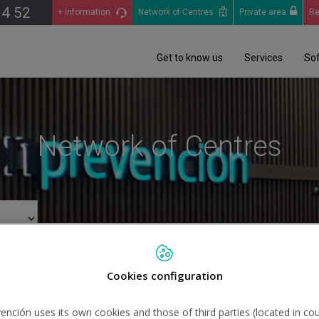
14 52
+ information
Network of Centres
Private area
Re
Get to know us
Services
So
Network of Centres
Cookies configuration
Se
ención uses its own cookies and those of third parties (located in co