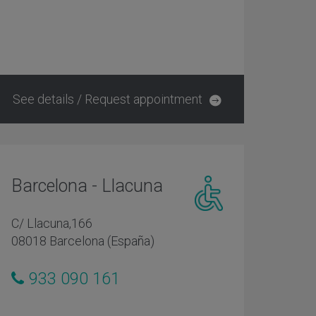
reducida
See details / Request appointment
Barcelona - Llacuna
Centro
C/ Llacuna,166
adaptado
08018 Barcelona (España)
personas
con
933 090 161
movilidad
reducida