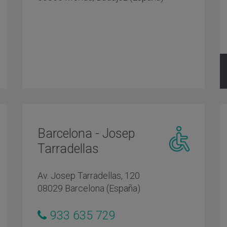
reducida
Barcelona - Josep
Tarradellas
Centro
o
adaptado
Av. Josep Tarradellas, 120
s
personas
08029 Barcelona (España)
con
d
movilidad
reducida
933 635 729