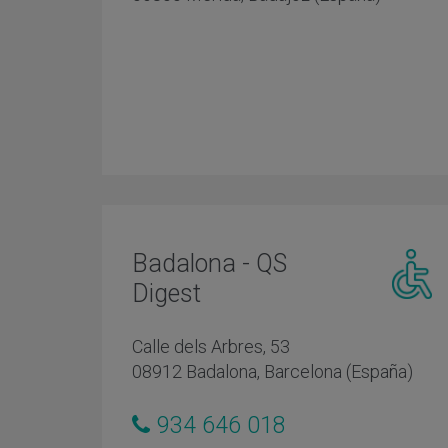
reducida
Badalona - QS
Digest
Centro
adaptad
Calle dels Arbres, 53
persona
08912 Badalona, Barcelona (España)
con
movilida
reducida
934 646 018