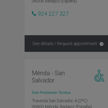
06006 Badajoz (España)
con
movilida
reducida
924 227 327
See details / Request appointment
Mérida - San
Salvador
Centro
adaptad
Solo Prestación Técnica
persona
con
Travesía San Salvador, 4 (2ºC)
movilida
06800 Mérida, Badajoz (España)