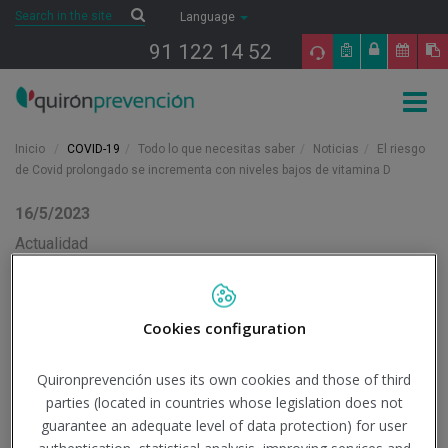
Saltar al contenido
Search
Search
Language
91 122 14 52
Togg
navig
Inicio
COVID-19
Todo lo que necesitas saber
Noticias
El riesgo
de Covid prolongado se incrementa con niveles bajos de vitamina D
16/5/2023
Actualidad
El riesgo de Covid
prolongado se
Cookies configuration
incrementa con niveles
Quironprevención uses its own cookies and those of third
parties (located in countries whose legislation does not
bajos de vitamina D
guarantee an adequate level of data protection) for user