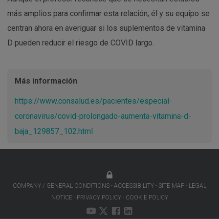
más amplios para confirmar esta relación, él y su equipo se
centran ahora en averiguar si los suplementos de vitamina
D pueden reducir el riesgo de COVID largo.
Más información
https://www.consalud.es/pacientes/especial-
coronavirus/covid-prolongado-aumenta-vitamina-d-
baja_129857_102.html
COMPANY / GENERAL CONDITIONS
ACCESSIBILITY
SITE MAP
LEGAL
NOTICE
PRIVACY POLICY
COOKIE POLICY