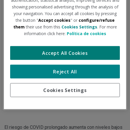
authentication, statistical analysis, improving services and
showing personalised advertising through the analysis of
Institución - Fuente:
consalud.es
Tipo de documento:
Noticia
your navigation. You can accept all cookies by pressing
the button "
Accept cookies
" or
configure/refuse
El estudio afirma una relación clara entre los pacientes
them
their use from this
Cookies Settings
. For more
information click here:
Política de cookies
cuando ingresaron por primera vez en el hospital por
COVID-19 y su déficit seis meses después en vitamina D.
Accept All Cookies
El déficit de vitamina D afecta a la mayor parte de la
Reject All
población mundial. A raíz de la pandemia de la COVID-19, la
sociedad descubrió el importante papel que tenía esta
Cookies Settings
vitamina para nuestro organismo. El confinamiento supuso,
para la mayoría, privarnos del sol necesario para obtener
esta vitamina.
El riesgo de COVID prolongado aumenta con niveles bajos