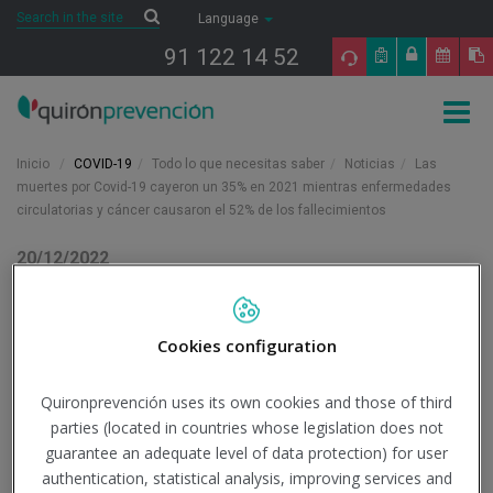
Saltar al contenido
Search
Search
Language
91 122 14 52
Togg
navig
Inicio
COVID-19
Todo lo que necesitas saber
Noticias
Las
muertes por Covid-19 cayeron un 35% en 2021 mientras enfermedades
circulatorias y cáncer causaron el 52% de los fallecimientos
20/12/2022
Actualidad
Las muertes por Covid-19
Cookies configuration
cayeron un 35% en 2021
Quironprevención uses its own cookies and those of third
mientras enfermedades
parties (located in countries whose legislation does not
guarantee an adequate level of data protection) for user
circulatorias y cáncer
authentication, statistical analysis, improving services and