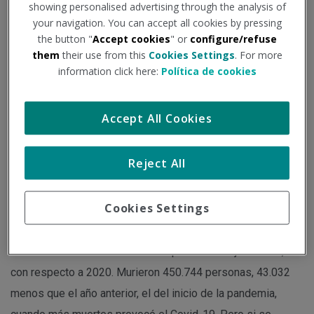
showing personalised advertising through the analysis of
causaron el 52% de los
your navigation. You can accept all cookies by pressing
fallecimientos
the button "
Accept cookies
" or
configure/refuse
them
their use from this
Cookies Settings
. For more
information click here:
Política de cookies
Institución - Fuente:
isanidad.com
Tipo de documento:
Noticia
Accept All Cookies
El informe de defunciones según la causa de muerte en
Reject All
2021 publicado por el INE muestra un aumento en el
número de suicidios.
Cookies Settings
En 2021 los fallecimientos en España se redujeron un 8,7%
con respecto a 2020. Murieron 450.744 personas, 43.032
menos que el año anterior, el del inicio de la pandemia,