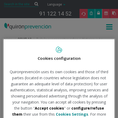
Saltar al contenido
Search
Search
Language
91 122 14 52
Togg
navig
Inicio
COVID-19
Todo lo que necesitas saber
Noticias
La
incidencia Covid sube a riesgo bajo mientras caen los hospitalizados y no
hay ninguno en la UCI
Cookies configuration
2/10/2022
Actualidad
Quironprevención uses its own cookies and those of third
parties (located in countries whose legislation does not
La incidencia Covid sube
guarantee an adequate level of data protection) for user
authentication, statistical analysis, improving services and
a riesgo bajo mientras
showing personalised advertising through the analysis of
caen los hospitalizados y
your navigation. You can accept all cookies by pressing
the button "
Accept cookies
" or
configure/refuse
no hay ninguno en la UCI
them
their use from this
Cookies Settings
. For more