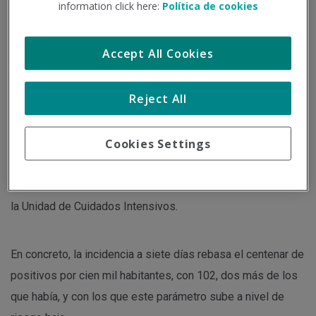
information click here:
Política de cookies
Institución - Fuente:
eldiario.es
Tipo de documento:
Noticia
Accept All Cookies
Cantabria ha detectado 16 nuevos casos de coronavirus
Reject All
entre personas mayores de 60 años el sábado, la mitad que
el día anterior, aunque hay que tener en cuenta que los fines
Cookies Settings
de semana se hacen menos pruebas. Pese a ello, la
incidencia sigue subiendo, aunque por otro lado han
descendido los hospitalizados, a diez, y no hay ninguno en
la Unidad de Cuidados Intensivos.
En concreto, la incidencia a siete días rebasa el centenar de
positivos por cien mil habitantes, con 102, dos más de los
que había, y con los que este parámetro sube a nivel de