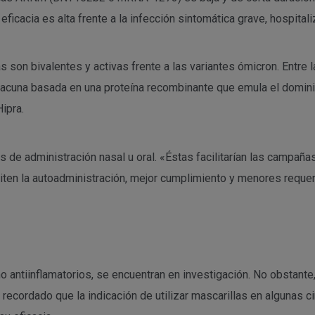
ficacia es alta frente a la infección sintomática grave, hospital
 son bivalentes y activas frente a las variantes ómicron. Entre
 vacuna basada en una proteína recombinante que emula el dominio
ipra.
 de administración nasal u oral. «Éstas facilitarían las campaña
rmiten la autoadministración, mejor cumplimiento y menores reque
mo antiinflamatorios, se encuentran en investigación. No obstant
ecordado que la indicación de utilizar mascarillas en algunas c