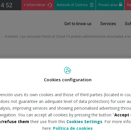
14 52
+ information
Network of Centres
Private area
Re
Get to know us
Services
So
Icomem: Las vacunas frente al Covid-19 podrán administrarse asociadas a la 
frente al Covid-19 podrán a
Cookies configuration
ción antigripal «sin particu
ención uses its own cookies and those of third parties (located in co
n does not guarantee an adequate level of data protection) for user au
uente:
isanidad.com
Tipo de do
analysis, improving services and showing personalised advertising throu
avigation. You can accept all cookies by pressing the button "
Accept 
e/refuse them
their use from this
Cookies Settings
. For more info
 podrán administrarse asociadas a la vacunación antigripal sin p
here:
Política de cookies
nos emergentes del Ilustre Colegio Oficial de Médicos de Madr