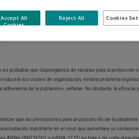
Accept All
Reject All
Cookies Set
Cookies
prudente separar las vacunas en aquellas personas que hayan te
as jóvenes, sobre todo varones menores de 40 años, en los que
s es probable que dispongamos de vacunas para la protección co
educiría los costes de organización, evitaría problema logísti
la adherencia de la población», señalan. No obstante, la eficacia
 indican que las predicciones para un próximo fin de la pandemia
na mutación importante en el virus que aumentara su virulencia», 
sicas ARNm (BNT162b2 o mRNA-1273) es baja y de corta duración