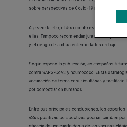
sobre perspectivas de Covid-19 para 2023.
A pesar de ello, el documento resalta que sería 
ellas. Tampoco recomiendan juntarlas en person
y el riesgo de ambas enfermedades es bajo.
Según expone la publicación, en campañas futura
contra SARS-CoV2 y neumococo. «Esta estrategia r
vacunación de forma casi simultánea y facilitaría 
por demostrar en humanos.
Entre sus principales conclusiones, los expertos
«Sus positivas perspectivas podrían cambiar por u
eficacia de una cuarta dosis de las vacunas clá