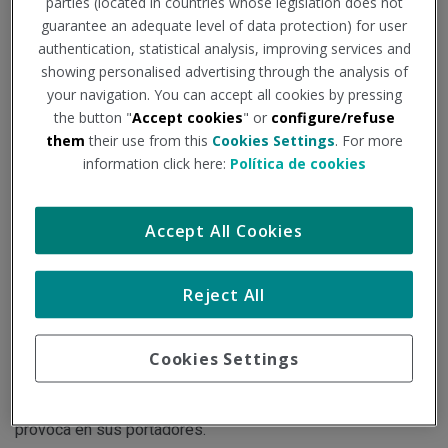
parties (located in countries whose legislation does not
COVID persistente
guarantee an adequate level of data protection) for user
authentication, statistical analysis, improving services and
showing personalised advertising through the analysis of
Institución - Fuente:
consalud.es
Tipo de documento:
Noticia
your navigation. You can accept all cookies by pressing
the button "
Accept cookies
" or
configure/refuse
them
their use from this
Cookies Settings
. For more
Entre ellos el malestar postesfuerzo, mareos, síntomas
information click here:
Política de cookies
gastrointestinales, pérdida o cambio en el olfato o el gusto,
niebla cerebral, palpitaciones y tos crónica.
Accept All Cookies
Con más de 650 millones de personas afectadas por el
Reject All
SRAS-CoV-2 a nivel global, la pandemia de la COVID-19,
afecto a la población a nivel psicológico, pero sobre todo a
Cookies Settings
nivel físico. Después de la pandemia hay personas que
siguen sufriendo por las secuelas que esta infección
provoca en sus portadores.