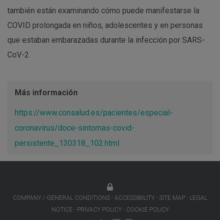
también están examinando cómo puede manifestarse la
COVID prolongada en niños, adolescentes y en personas
que estaban embarazadas durante la infección por SARS-
CoV-2.
Más información
https://www.consalud.es/pacientes/especial-
coronavirus/doce-sintomas-covid-
persistente_130318_102.html
COMPANY / GENERAL CONDITIONS
ACCESSIBILITY
SITE MAP
LEGAL
NOTICE
PRIVACY POLICY
COOKIE POLICY