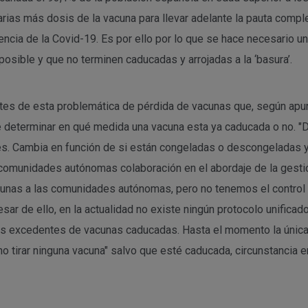
ias más dosis de la vacuna para llevar adelante la pauta comple
encia de la Covid-19. Es por ello por lo que se hace necesario 
posible y que no terminen caducadas y arrojadas a la ‘basura’.
tes de esta problemática de pérdida de vacunas que, según apun
de determinar en qué medida una vacuna esta ya caducada o no. 
es. Cambia en función de si están congeladas o descongeladas y
as comunidades autónomas colaboración en el abordaje de la gest
cunas a las comunidades autónomas, pero no tenemos el control
esar de ello, en la actualidad no existe ningún protocolo unifica
s excedentes de vacunas caducadas. Hasta el momento la única p
"no tirar ninguna vacuna" salvo que esté caducada, circunstancia 