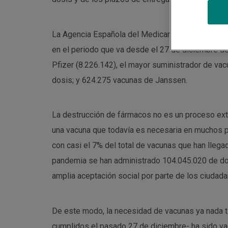
La Agencia Española del Medicamento ha hecho p
en el periodo que va desde el 27 de diciembre d
Pfizer (8.226.142), el mayor suministrador de va
dosis; y 624.275 vacunas de Janssen.
La destrucción de fármacos no es un proceso ext
una vacuna que todavía es necesaria en muchos p
con casi el 7% del total de vacunas que han llega
pandemia se han administrado 104.045.020 de dos
amplia aceptación social por parte de los ciudada
De este modo, la necesidad de vacunas ya nada ti
cumplidos el pasado 27 de diciembre- ha sido va