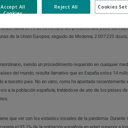
Accept All
Reject All
Cookies Set
Cookies
úblico recientemente que unos 14 millones de vacunas de la Co
e 2020 hasta el 14 de noviembre del presente año 2022. La may
cunas de la Unión Europea; seguido de Moderna, 2.007.220 dosis
raordinario, siendo un procedimiento requerido en cualquier me
aíses del mundo, resulta llamativo que en España estos 14 mil
do a nuestro país. No en vano, como ha apuntado recientemente el
is a la población española; tratándose de uno de los países d
nos.
ene que ver con los estadios iniciales de la pandemia. Durante
cunada el 93,1% de la población española en edad superior a lo