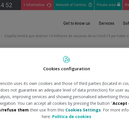
14 52
+ information
Network of Centres
Private area
Re
Get to know us
Services
So
España tendrá que destruir 14 millones de vacunas de la Covid-19 por haber
Cookies configuration
truir 14 millones de vacuna
ención uses its own cookies and those of third parties (located in co
n does not guarantee an adequate level of data protection) for user au
analysis, improving services and showing personalised advertising throu
uente:
consalud.es
Tipo de do
avigation. You can accept all cookies by pressing the button "
Accept 
e/refuse them
their use from this
Cookies Settings
. For more info
here:
Política de cookies
nas fruto de los compromisos adquiridos con las farmacéuticas y