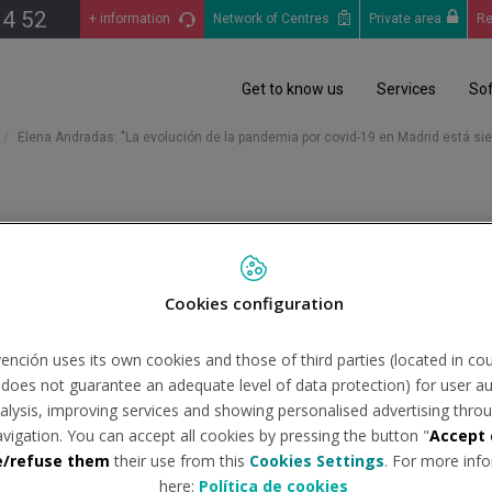
14 52
+ information
Network of Centres
Private area
Re
Get to know us
Services
So
Elena Andradas: "La evolución de la pandemia por covid-19 en Madrid está si
evolución de la pandemia por
Cookies configuration
iva"
ención uses its own cookies and those of third parties (located in co
n does not guarantee an adequate level of data protection) for user au
nte:
diariomedico.com
Tipo de d
analysis, improving services and showing personalised advertising throu
avigation. You can accept all cookies by pressing the button "
Accept 
 se ha traducido en una evolución positiva de la pandemia por co
e/refuse them
their use from this
Cookies Settings
. For more info
here:
Política de cookies