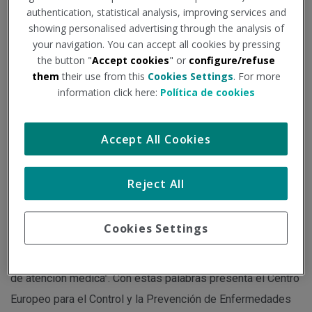
sanitarios”
authentication, statistical analysis, improving services and
showing personalised advertising through the analysis of
your navigation. You can accept all cookies by pressing
the button "
Accept cookies
" or
configure/refuse
Institución - Fuente:
consalud.es
Tipo de documento:
Noticia
them
their use from this
Cookies Settings
. For more
information click here:
Política de cookies
El organismo europeo alerta de la necesidad de aumentar la
investigación y recuerda que el manejo de la condición
Accept All Cookies
posterior a la Covid-19 "continúa siendo un desafío".
Reject All
"La condición posterior a la Covid-19 puede representar una
amenaza para los sistemas sanitarios que ya están
Cookies Settings
sobrecargados después de la fase aguda de la pandemia, y
su manejo continúa siendo un desafío para los proveedores
de atención médica". Con estas palabras presenta el Centro
Europeo para el Control y la Prevención de Enfermedades