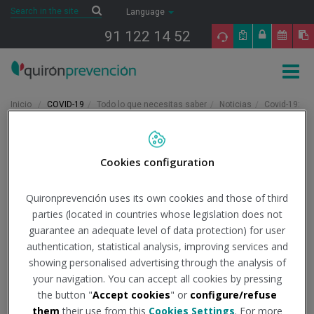
Saltar al contenido
Search
Search
Language
91 122 14 52
Togg
navig
Inicio
COVID-19
Todo lo que necesitas saber
Noticias
Covid-19:
España suma 120.426 muertes mientras que la IA baja a los 68,99 puntos
31/3/2023
Cookies configuration
Actualidad
Quironprevención uses its own cookies and those of third
Covid-19: España suma
parties (located in countries whose legislation does not
120.426 muertes
guarantee an adequate level of data protection) for user
authentication, statistical analysis, improving services and
mientras que la IA baja a
showing personalised advertising through the analysis of
your navigation. You can accept all cookies by pressing
los 68,99 puntos
the button "
Accept cookies
" or
configure/refuse
them
their use from this
Cookies Settings
. For more