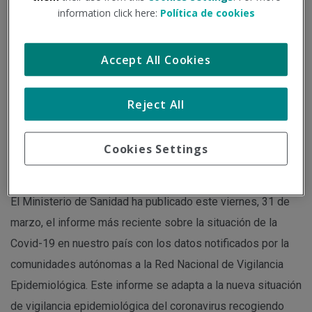
information click here:
Política de cookies
Institución - Fuente:
consalud.es
Tipo de documento:
Información oficial
Accept All Cookies
Desde que comenzara la pandemia de la Covid-19 y
Reject All
teniendo en cuenta este cambio en la forma de contabilizar
los casos, España ha notificado oficialmente un total de
Cookies Settings
13.798.747 casos de coronavirus.
El Ministerio de Sanidad ha publicado este viernes, 31 de
marzo, el informe más reciente sobre la situación de la
Covid-19 en nuestro país con los datos notificados por la
comunidades autónomas a la Red Nacional de Vigilancia
Epidemiológica. Este informe se adapta a la nueva situación
de vigilancia epidemiológica del coronavirus recogiendo