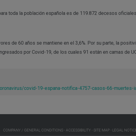
al para toda la población española es de 119.872 decesos oficial
ores de 60 años se mantiene en el 3,6%. Por su parte, la positi
ingresados por Covid-19, de los cuales 91 están en camas de UC
coronavirus/covid-19-espana-notifica-4757-casos-66-muertes
COMPANY / GENERAL CONDITIONS
ACCESSIBILITY
SITE MAP
LEGAL NOTIC