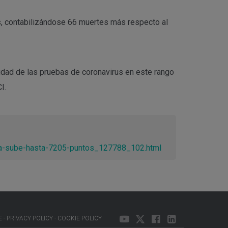
es, contabilizándose 66 muertes más respecto al
vidad de las pruebas de coronavirus en este rango
I.
-ia-sube-hasta-7205-puntos_127788_102.html
E
PRIVACY POLICY
COOKIE POLICY