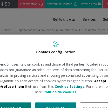
14 52
+ information
Network of Centres
Private area
Re
Get to know us
Services
So
Covid-19: España notifica 4.757 casos, 66 muertes y la IA sube hasta los 72,
Cookies configuration
fica 4.757 casos, 66 muertes
ención uses its own cookies and those of third parties (located in co
n does not guarantee an adequate level of data protection) for user au
analysis, improving services and showing personalised advertising throu
avigation. You can accept all cookies by pressing the button "
Accept 
uente:
consalud.es
Tipo de do
e/refuse them
their use from this
Cookies Settings
. For more info
here:
Política de cookies
 teniendo en cuenta este cambio en la forma de contabilizar lo