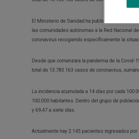
El Ministerio de Sanidad ha publicado este vierne
las comunidades autónomas a la Red Nacional de V
coronavirus recogiendo específicamente la situac
Desde que comenzara la pandemia de la Covid-19 y
total de 13.783.163 casos de coronavirus, sumándo
La incidencia acumulada a 14 días por cada 100.0
100.000 habitantes. Dentro del grupo de población
y 69,47 a siete días.
Actualmente hay 2.145 pacientes ingresados por 