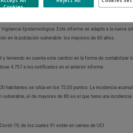
Accept All
Reject All
Cookies Set
Cookies
s, 17 de marzo, un nuevo informe sobre la situación de la Covid-
igilancia Epidemiológica. Este informe se adapta a la nueva sit
ión en la población vulnerable: los mayores de 60 años.
 teniendo en cuenta este cambio en la forma de contabilizar lo
se 4.757 a los notificados en el anterior informe.
00 habitantes se sitúa en los 72,05 puntos. La incidencia acumu
 vulnerable, el de mayores de 80 es el que tiene una incidencia
Covid-19, de los cuales 91 están en camas de UCI