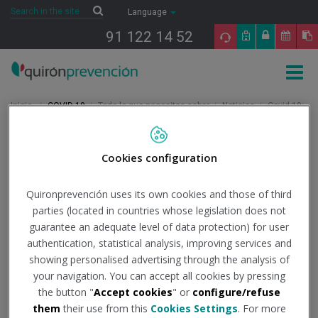
Saltar al contenido
Search
Search
Language
91 122 14 52
Togg
navig
Inicio
COVID-19
Todo lo que necesitas saber
Noticias
Covid-19:
España notifica 18.798 nuevos casos, 241 muertes y la IA asciende a los
160,84 puntos
Cookies configuration
23/12/2022
Actualidad
Quironprevención uses its own cookies and those of third
parties (located in countries whose legislation does not
Covid-19: España notifica
guarantee an adequate level of data protection) for user
authentication, statistical analysis, improving services and
18.798 nuevos casos, 241
showing personalised advertising through the analysis of
muertes y la IA asciende
your navigation. You can accept all cookies by pressing
the button "
Accept cookies
" or
configure/refuse
a los 160,84 puntos
them
their use from this
Cookies Settings
. For more