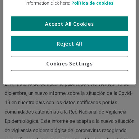
information click here:
Política de cookies
Institución - Fuente:
consalud.es
Tipo de documento:
Noticia
Accept All Cookies
Desde que comenzara la pandemia de la Covid-19 y
Reject All
teniendo en cuenta este cambio en la forma de contabilizar
los casos, España ha notificado oficialmente un total de
13.670.037 casos de coronavirus.
Cookies Settings
El Ministerio de Sanidad ha publicado este viernes, 16 de
diciembre, un nuevo informe sobre la situación de la Covid-
19 en nuestro país con los datos notificados por las
comunidades autónomas a la Red Nacional de Vigilancia
Epidemiológica. Este informe se adapta a la nueva situación
de vigilancia epidemiológica del coronavirus recogiendo