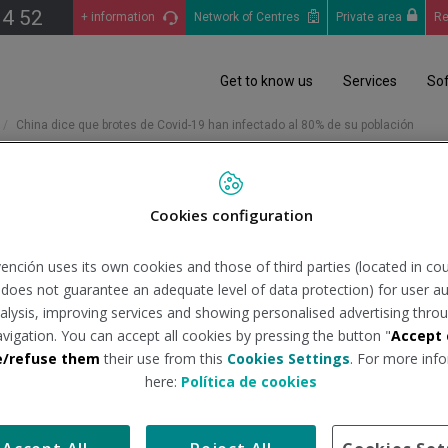
14 52
+ information
Network of Centres
Private area
Re
Get to know us
Services
So
China dice que brotes de Covid-19 han infectado al 80% de su población
Cookies configuration
 de Covid-19 han infectado 
ención uses its own cookies and those of third parties (located in co
n does not guarantee an adequate level of data protection) for user au
analysis, improving services and showing personalised advertising throu
avigation. You can accept all cookies by pressing the button "
Accept 
te:
eleconomista.com.mx
Tipo de 
e/refuse them
their use from this
Cookies Settings
. For more info
here:
Política de cookies
ones de Covid-19 en China en los próximos dos o tres meses es 