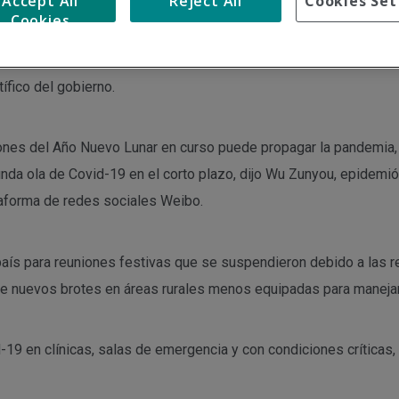
Accept All
Reject All
Cookies Set
Cookies
ones de Covid-19 en China en los próximos dos o tres meses es 
ífico del gobierno.
nes del Año Nuevo Lunar en curso puede propagar la pandemia, 
a ola de Covid-19 en el corto plazo, dijo Wu Zunyou, epidemiólo
aforma de redes sociales Weibo.
 país para reuniones festivas que se suspendieron debido a las r
de nuevos brotes en áreas rurales menos equipadas para maneja
19 en clínicas, salas de emergencia y con condiciones críticas, 