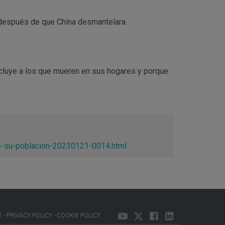
 después de que China desmantelara
xcluye a los que mueren en sus hogares y porque
de-su-poblacion-20230121-0014.html
E
PRIVACY POLICY
COOKIE POLICY