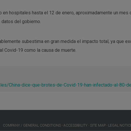
o en hospitales hasta el 12 de enero, aproximadamente un mes
 datos del gobierno.
bablemente subestima en gran medida el impacto total, ya que e
al Covid-19 como la causa de muerte.
ales/China-dice-que-brotes-de-Covid-19-han-infectado-al-80-
COMPANY / GENERAL CONDITIONS
ACCESSIBILITY
SITE MAP
LEGAL NOTIC