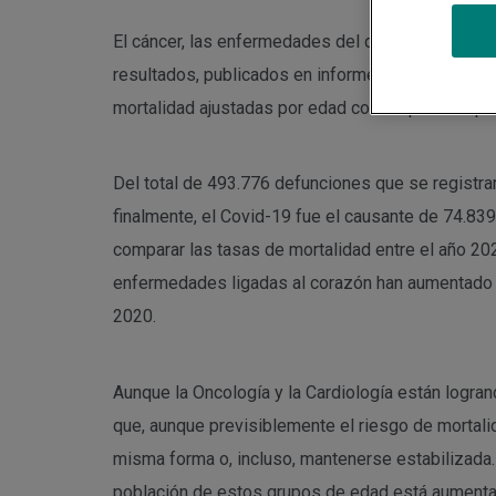
El cáncer, las enfermedades del corazón y el cor
resultados, publicados en informe emitido por el
mortalidad ajustadas por edad con respecto al pe
Del total de 493.776 defunciones que se registra
finalmente, el Covid-19 fue el causante de 74.83
comparar las tasas de mortalidad entre el año 202
enfermedades ligadas al corazón han aumentado un
2020.
Aunque la Oncología y la Cardiología están logra
que, aunque previsiblemente el riesgo de mortal
misma forma o, incluso, mantenerse estabilizada.
población de estos grupos de edad está aumenta