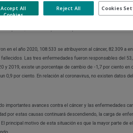
Accept All
Reject All
Cookies Set
onavirus son, en este orden, las primeras tres causas de muerte 
Cookies
 Ministerio de Sanidad, Patrones de mortalidad en España, 2020
riodo previo, debido a la pandemia por Covid-19.
ron en el año 2020, 108.533 se atribuyeron al cáncer, 82.309 a 
9 fallecidos. Las tres enfermedades fueron responsables del 53,8
0 y 2019, existe un porcentaje de cambio de -1,7 por ciento en 
 0,9 por ciento. En relación al coronavirus, no existen datos d
ndo importantes avances contra el cáncer y las enfermedades car
idad por estas causas continuará descendiendo, la carga de enf
 El principal motivo de esta situación es que la mayor parte de 
ndo.