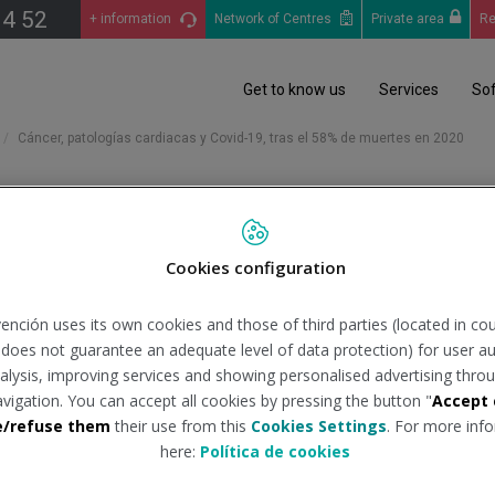
14 52
+ information
Network of Centres
Private area
Re
Get to know us
Services
So
Cáncer, patologías cardiacas y Covid-19, tras el 58% de muertes en 2020
rdiacas y Covid-19, tras el 
Cookies configuration
ención uses its own cookies and those of third parties (located in co
n does not guarantee an adequate level of data protection) for user au
analysis, improving services and showing personalised advertising throu
te:
redaccionmedica.com
Tipo de 
avigation. You can accept all cookies by pressing the button "
Accept 
e/refuse them
their use from this
Cookies Settings
. For more info
here:
Política de cookies
la quinta causa de mortalidad es la enfermedad de Alzheimer.