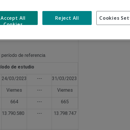
dad
Accept All
Reject All
Cookies Set
Cookies
 período de referencia.
íodo de estudio
24/03/2023
---
31/03/2023
Viernes
---
Viernes
664
---
665
13.790.580
---
13.798.747