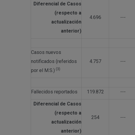
Diferencial de Casos
(respecto a
4.696
---
actualización
anterior)
Casos nuevos
notificados (referidos
4.757
---
(3)
por el M.S.)
Fallecidos reportados
119.872
---
Diferencial de Casos
(respecto a
254
---
actualización
anterior)