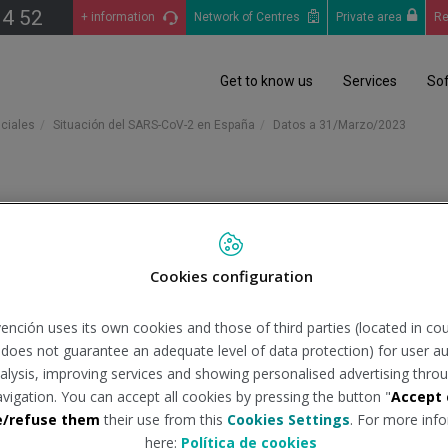
14 52
+ information
Network of Centres
Private area
Re
Get to know us
Services
So
iciales
Situación del SARS-CoV-2 en España
Datos a 31/Marzo/2023
23
Cookies configuration
inisterio de Sanidad
Tipo de docume
ención uses its own cookies and those of third parties (located in co
pales datos epidemiológicos, según las cifras publicadas en la 
n does not guarantee an adequate level of data protection) for user au
analysis, improving services and showing personalised advertising throu
avigation. You can accept all cookies by pressing the button "
Accept 
2023 al 31/03/2023
e/refuse them
their use from this
Cookies Settings
. For more info
here:
Política de cookies