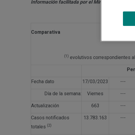
Información facilitada por el Ministerio de Sani
Comparativa
(1)
evolutivos correspondientes al
Per
Fecha dato
17/03/2023
---
Día de la semana:
Viernes
---
Actualización
663
---
Casos notificados
13.783.163
---
(2)
totales