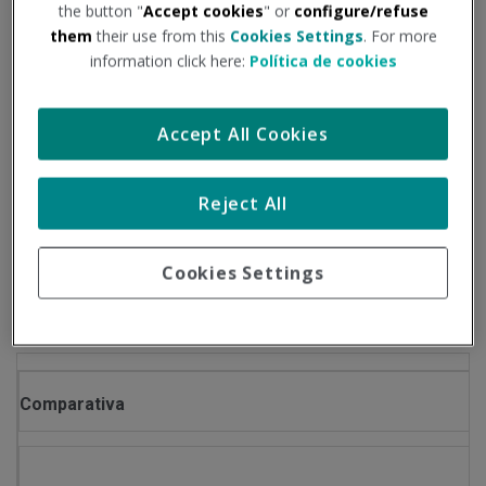
Tipo de documento:
Información oficial
the button "
Accept cookies
" or
configure/refuse
them
their use from this
Cookies Settings
. For more
information click here:
Política de cookies
Exponemos a continuación evolución de los principales
datos epidemiológicos, según las cifras publicadas en la
Accept All Cookies
página del Ministerio de Sanidad:
Reject All
Datos del período comprendido entre: 23/12/2022 al
06/01/2023
Cookies Settings
Información facilitada por el Ministerio de Sanidad
Comparativa