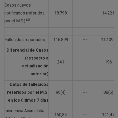
Casos nuevos
notificados (referidos
18.798
---
14.221
(3)
por el M.S.)
Fallecidos reportados
116.899
---
117.095
Diferencial de Casos
(respecto a
241
---
196
actualización
anterior)
Datos de fallecidos
referidos por el M.S.
98(4)
---
88(5)
en los últimos 7 días
Incidencia Acumulada
160,84
---
141,47