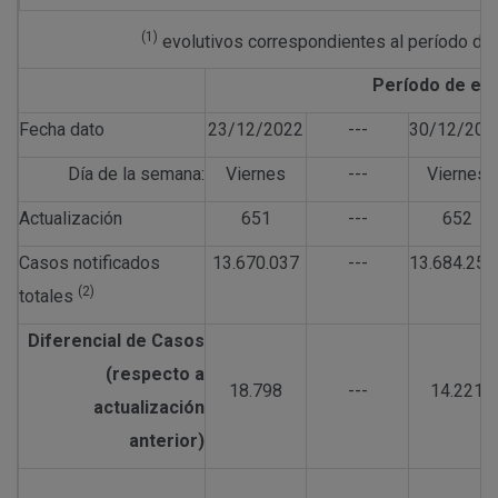
(1)
evolutivos correspondientes al período de 
Período de est
Fecha dato
23/12/2022
---
30/12/202
Día de la semana:
Viernes
---
Viernes
Actualización
651
---
652
Casos notificados
13.670.037
---
13.684.258
(2)
totales
Diferencial de Casos
(respecto a
18.798
---
14.221
actualización
anterior)