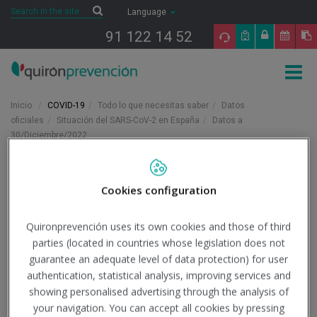
Saltar al contenido
Search
Search
Language
91 122 14 52
Togg
navig
Inicio
COVID-19
Todo lo que necesitas saber
Datos
oficiales
Situación del SARS-CoV-2 en España
Datos a
30/Diciembre/2022
30/12/2022
Actualidad
Cookies configuration
Datos a
Quironprevención uses its own cookies and those of third
parties (located in countries whose legislation does not
30/Diciembre/2022
guarantee an adequate level of data protection) for user
authentication, statistical analysis, improving services and
showing personalised advertising through the analysis of
Institución - Fuente:
Ministerio de Sanidad
your navigation. You can accept all cookies by pressing