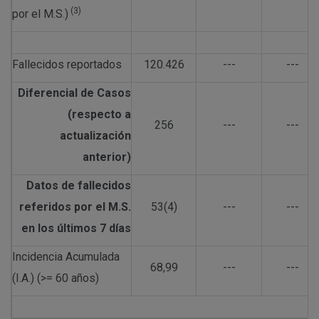
(3)
por el M.S.)
Fallecidos reportados
120.426
---
---
Diferencial de Casos
(respecto a
256
---
---
actualización
anterior)
Datos de fallecidos
referidos por el M.S.
53(4)
---
---
en los últimos 7 días
Incidencia Acumulada
68,99
---
---
(I.A.) (>= 60 años)