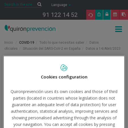
Saltar al contenido
Search
Search
Language
91 122 14 52
Togg
navig
Inicio
COVID-19
Todo lo que necesitas saber
Datos
oficiales
Situación del SARS-CoV-2 en España
Datos a 14/Abril/2023
14/4/2023
Actualidad
Cookies configuration
Datos a 14/Abril/2023
Quironprevención uses its own cookies and those of third
parties (located in countries whose legislation does not
Institución - Fuente:
Ministerio de Sanidad
guarantee an adequate level of data protection) for user
authentication, statistical analysis, improving services and
Tipo de documento:
Información oficial
showing personalised advertising through the analysis of
your navigation. You can accept all cookies by pressing