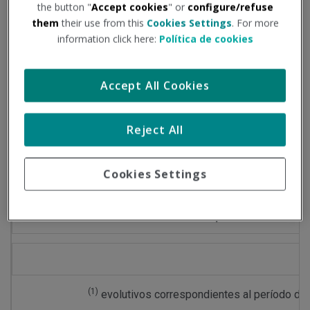
the button "
Accept cookies
" or
configure/refuse
Exponemos a continuación evolución de los principales
them
their use from this
Cookies Settings
. For more
datos epidemiológicos, según las cifras publicadas en la
information click here:
Política de cookies
página del Ministerio de Sanidad:
Accept All Cookies
Datos del período comprendido entre: 31/03/2023 al
14/04/2023
Reject All
Información facilitada por el Ministerio de Sanidad
Cookies Settings
Comparativa
(1)
evolutivos correspondientes al período de 