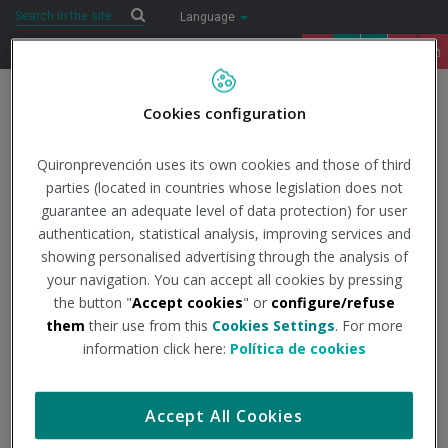
Saltar al contenido
Search
Search
Language
91 122 14 52
Togg
Cookies configuration
navig
Inicio
COVID-19
Todo lo que necesitas saber
Datos
Quironprevención uses its own cookies and those of third
oficiales
Información global facilitada por el DSN
El coronavirus
parties (located in countries whose legislation does not
(COVID-19): Información global a 24 de marzo de 2023
guarantee an adequate level of data protection) for user
authentication, statistical analysis, improving services and
24/3/2023
showing personalised advertising through the analysis of
Actualidad
your navigation. You can accept all cookies by pressing
the button "
Accept cookies
" or
configure/refuse
El coronavirus (COVID-19):
them
their use from this
Cookies Settings
. For more
Información global a 24
information click here:
Política de cookies
de marzo de 2023
Accept All Cookies