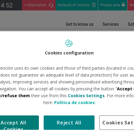
14 52
+ information
Network of Centres
Private area
Re
Get to know us
Services
So
iciales
Información global facilitada por el DSN
El coronavirus (COVID-19): I
Cookies configuration
ención uses its own cookies and those of third parties (located in co
-19): Información global a 1
n does not guarantee an adequate level of data protection) for user au
analysis, improving services and showing personalised advertising throu
avigation. You can accept all cookies by pressing the button "
Accept 
partamento de Seguridad Nacional
Tipo de 
e/refuse them
their use from this
Cookies Settings
. For more info
here:
Política de cookies
nto de Seguridad Nacional del Gabinete de la Presidencia del G
Accept All
Reject All
Cookies Set
Cookies