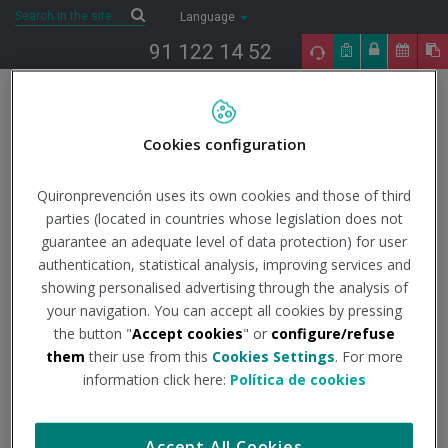
Saltar al contenido
Search
Search
Language
91 122 14 52
Togg
navig
Cookies configuration
Inicio
COVID-19
Todo lo que necesitas saber
Datos
oficiales
Análisis Epidemiológico (COVID-19): Informes situación
pandemia en España
Informe nº 135 - 28/06/2022
Quironprevención uses its own cookies and those of third
parties (located in countries whose legislation does not
28/6/2022
guarantee an adequate level of data protection) for user
Actualidad
authentication, statistical analysis, improving services and
showing personalised advertising through the analysis of
Informe nº 135 -
your navigation. You can accept all cookies by pressing
the button "
Accept cookies
" or
configure/refuse
28/06/2022
them
their use from this
Cookies Settings
. For more
information click here:
Política de cookies
Institución - Fuente:
Instituto de Salud Carlos III
Accept All Cookies