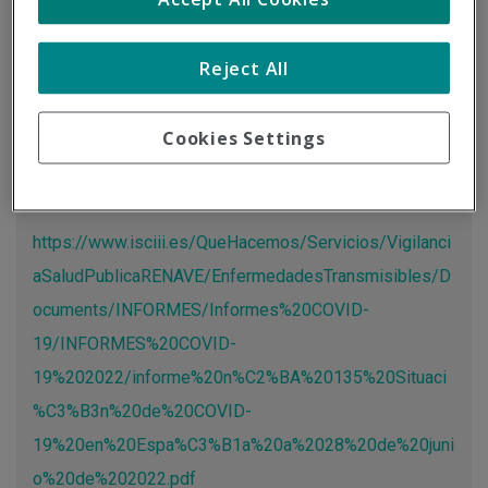
Tipo de documento:
Información oficial
Reject All
Actualización de las cifras sobre la COVID-19 a través del
estudio realizado por el Instituto de Salud Carlos III.
Cookies Settings
Más información
https://www.isciii.es/QueHacemos/Servicios/Vigilanci
aSaludPublicaRENAVE/EnfermedadesTransmisibles/D
ocuments/INFORMES/Informes%20COVID-
19/INFORMES%20COVID-
19%202022/informe%20n%C2%BA%20135%20Situaci
%C3%B3n%20de%20COVID-
19%20en%20Espa%C3%B1a%20a%2028%20de%20juni
o%20de%202022.pdf