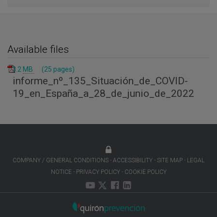
Available files
3.2
MB
(25 pages)
informe_nº_135_Situación_de_COVID-
19_en_España_a_28_de_junio_de_2022
COMPANY / GENERAL CONDITIONS
ACCESSIBILITY
SITE MAP
LEGAL
NOTICE
PRIVACY POLICY
COOKIE POLICY