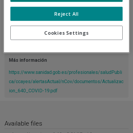
Tipo de documento:
Información oficial
Reject All
Actualización Resumen de la información desde el Centro
de Coordinación de Alertas y Emergencias Sanitarias del
Cookies Settings
Ministerio de Sanidad.
Más información
https://www.sanidad.gob.es/profesionales/saludPubli
ca/ccayes/alertasActual/nCov/documentos/Actualizac
ion_640_COVID-19.pdf
Available files