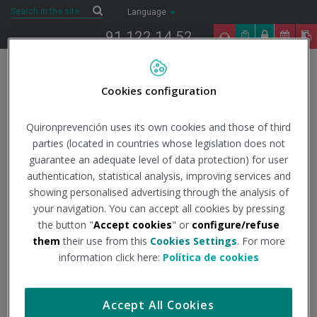
Saltar al contenido
Search
Search
Language
91 122 14 52
Togg
navig
Cookies configuration
Inicio
COVID-19
Todo lo que necesitas saber
Datos
oficiales
Actualización centro coordinación de alertas y emergencias
Quironprevención uses its own cookies and those of third
sanitarias.
Actualización nº 640
parties (located in countries whose legislation does not
guarantee an adequate level of data protection) for user
7/10/2022
authentication, statistical analysis, improving services and
Actualidad
showing personalised advertising through the analysis of
your navigation. You can accept all cookies by pressing
Actualización nº 640
the button "
Accept cookies
" or
configure/refuse
them
their use from this
Cookies Settings
. For more
information click here:
Política de cookies
Institución - Fuente:
Centro coordinación de alertas y
emergencias sanitarias
Accept All Cookies