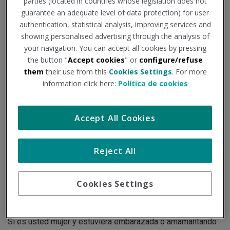
parties (located in countries whose legislation does not
actualizarlos en todo momento que desee.
guarantee an adequate level of data protection) for user
Era necesario, aprovechando la tecnología actual, poner a su
authentication, statistical analysis, improving services and
disposición la visualización de los resultados de sus
showing personalised advertising through the analysis of
reconocimientos médicos, de una manera sencilla, intuitiva
your navigation. You can accept all cookies by pressing
y visual.
the button "
Accept cookies
" or
configure/refuse
them
their use from this
Cookies Settings
. For more
Su SALUD es muy importante para nosotros, pero bajo
information click here:
Política de cookies
ningún concepto, la App ni los servicios y productos
ofrecidos en el mismo, deberán ser calificados como
productos sanitarios, ni individualmente por separado, ni en
Accept All Cookies
su conjunto. A tal efecto, el usuario declara que no percibirá
ninguna de las manifestaciones o afirmaciones contenidas
Reject All
en la App como una emisión de diagnóstico, prevención,
control, tratamiento o alivio de enfermedades y que, en
ningún caso, la utilización de la App sustituirá la consulta a
Cookies Settings
su médico especializado. En todo caso, se recomienda
siempre la consulta a su médico.
Si es usted mujer y estuviera embarazada o amamantando