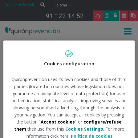
Saltar al contenido
Buscar
Buscar
Idioma
91 122 14 52
Togg
navig
Inicio
Noticias
Quirónprevención
Quirónprevención regresa a The
Ocean Race como servicio de prevención médica de la competición
Cookies configuration
Quirónprevención
Quironprevención uses its own cookies and those of third
parties (located in countries whose legislation does not
regresa a The Ocean
guarantee an adequate level of data protection) for user
authentication, statistical analysis, improving services and
Race como servicio de
showing personalised advertising through the analysis of
your navigation. You can accept all cookies by pressing
prevención médica de la
the button "
Accept cookies
" or
configure/refuse
them
their use from this
Cookies Settings
. For more
information click here:
Política de cookies