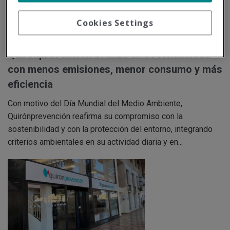
Cookies Settings
5 de junio
Quirónprevención avanza en sostenibilidad
con menos emisiones, menor consumo y más
eficiencia
Con motivo del Día Mundial del Medio Ambiente,
Quirónprevención reafirma su compromiso con la
sostenibilidad y con la protección del entorno, integrando
criterios ambientales en su actividad diaria y en...