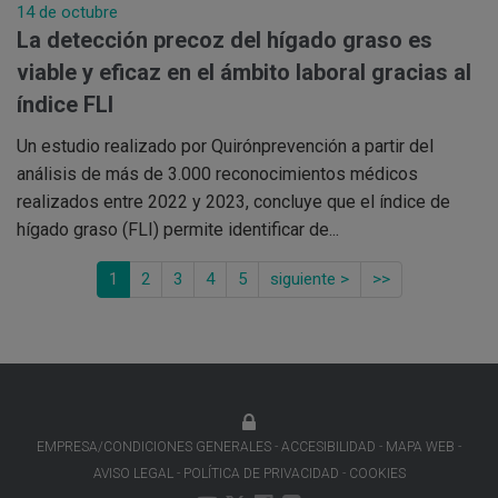
14 de octubre
La detección precoz del hígado graso es
viable y eficaz en el ámbito laboral gracias al
índice FLI
Un estudio realizado por Quirónprevención a partir del
análisis de más de 3.000 reconocimientos médicos
realizados entre 2022 y 2023, concluye que el índice de
hígado graso (FLI) permite identificar de...
1
2
3
4
5
siguiente >
>>
EMPRESA/CONDICIONES GENERALES
ACCESIBILIDAD
MAPA WEB
AVISO LEGAL
POLÍTICA DE PRIVACIDAD
COOKIES