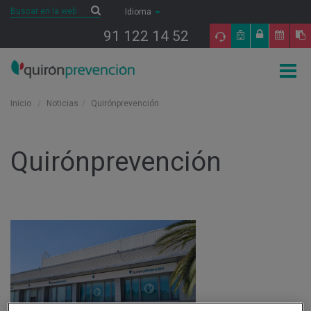
Saltar al contenido
Buscar
Buscar
Idioma
91 122 14 52
Togg
navig
Inicio
Noticias
Quirónprevención
Quirónprevención