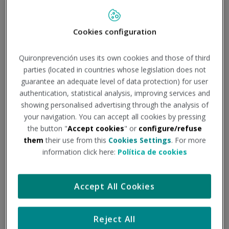
Cookies configuration
8 de julio
Quirónprevención abre en Granada un centro
Quironprevención uses its own cookies and those of third
de última generación especializado en salud
parties (located in countries whose legislation does not
laboral y prevención de riesgos
guarantee an adequate level of data protection) for user
authentication, statistical analysis, improving services and
Quirónprevención abre un nuevo centro en Granada,
showing personalised advertising through the analysis of
reforzando así su presencia en el área metropolitana de la
your navigation. You can accept all cookies by pressing
ciudad andaluza tras más de dos décadas de trayectoria en
the button "
Accept cookies
" or
configure/refuse
el ámbito de la prevención de riesgos...
them
their use from this
Cookies Settings
. For more
information click here:
Política de cookies
Accept All Cookies
Reject All