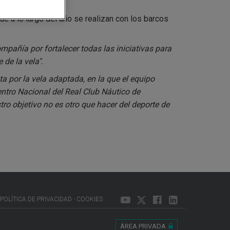
e
n
ue a lo largo del año se realizan con los barcos
t
a
n
a
mpañía por fortalecer todas las iniciativas para
n
 de la vela".
u
e
ta por la vela adaptada, en la que el equipo
v
a
ntro Nacional del Real Club Náutico de
.
o objetivo no es otro que hacer del deporte de
POLÍTICA DE PRIVACIDAD
COOKIES
ÁREA PRIVADA