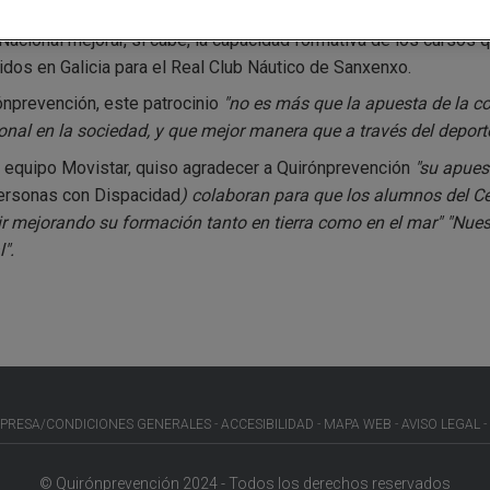
Nacional mejorar, si cabe, la capacidad formativa de los cursos q
dos en Galicia para el Real Club Náutico de Sanxenxo.
rónprevención, este patrocinio
"no es más que la apuesta de la co
onal en la sociedad, y que mejor manera que a través del deporte
el equipo Movistar, quiso agradecer a Quirónprevención
"su apues
ersonas con Dispacidad
) colaboran para que los alumnos del Ce
mejorando su formación tanto en tierra como en el mar" "Nuestr
".
PRESA/CONDICIONES GENERALES
ACCESIBILIDAD
MAPA WEB
AVISO LEGAL
© Quirónprevención 2024 - Todos los derechos reservados