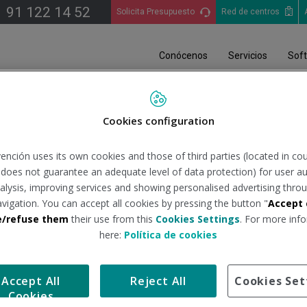
91 122 14 52
Solicita Presupuesto
Red de centros
Conócenos
Servicios
Sof
el equipo Movistar renuevan su colaboración con el Centro Nacional de Vela Ada
Cookies configuration
el equipo Movistar renuev
ención uses its own cookies and those of third parties (located in co
nal de Vela Adaptada del R
n does not guarantee an adequate level of data protection) for user au
analysis, improving services and showing personalised advertising throu
avigation. You can accept all cookies by pressing the button "
Accept 
e/refuse them
their use from this
Cookies Settings
. For more info
here:
Política de cookies
on diversidad funcional es uno de los objetivos principales de 
Accept All
Reject All
Cookies Set
s respectivamente, Fernando Camino y Pedro Campos, han rubric
Cookies