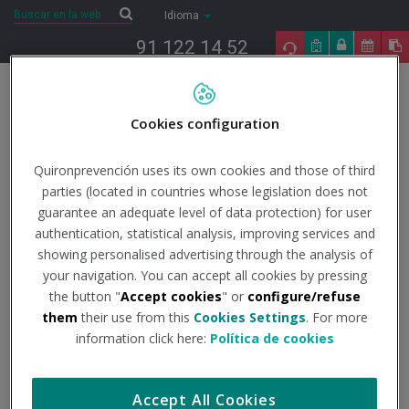
Saltar al contenido
Buscar
Buscar
Idioma
91 122 14 52
Togg
navig
Cookies configuration
Inicio
Noticias
Quirónprevención
Quirónprevención apoya a la
hostelería madrileña
Quironprevención uses its own cookies and those of third
parties (located in countries whose legislation does not
guarantee an adequate level of data protection) for user
Quirónprevención apoya
authentication, statistical analysis, improving services and
showing personalised advertising through the analysis of
a la hostelería madrileña
your navigation. You can accept all cookies by pressing
the button "
Accept cookies
" or
configure/refuse
them
their use from this
Cookies Settings
. For more
1/03/2018
information click here:
Política de cookies
Quirónprevención ha firmado un acuerdo con La Viña
por el
cual, todos los asociados que lo deseen, podrán contar con
Accept All Cookies
nuestra firma como Servicio de Prevención, atendiendo a