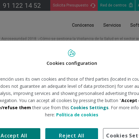
91 122 14 52
Solicita Presupuesto
Red de centros
Conócenos
Servicios
Sof
Agroseguridad 2018. ¿Cómo se gestiona la Vigilancia de la Salud en el sector ag
n Agroseguridad 2018. ¿Có
Cookies configuration
d en el sector agrario?
ención uses its own cookies and those of third parties (located in co
n does not guarantee an adequate level of data protection) for user au
analysis, improving services and showing personalised advertising throu
avigation. You can accept all cookies by pressing the button "
Accept 
e/refuse them
their use from this
Cookies Settings
. For more info
bajo de 2015, la agricultura es una de las actividades que pre
here:
Política de cookies
ones, 74% a altas temperaturas, 68% a bajas temperaturas y un 3
ón a riesgos ergonómicos: un 79% a movimientos repetitivos de
Accept All
Reject All
Cookies Set