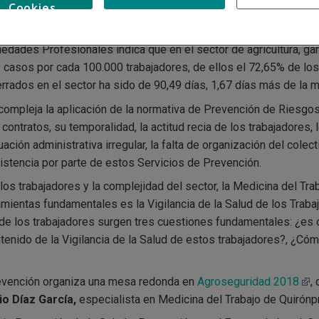
Cookies
que el trabajo afectaba de forma negativa a la salud. El 53% ref
l 46% cansancio general y el 44% dolor en las extremidades infe
dades Profesionales indica que en el sector de agricultura, ganad
casos por cada 100.000 trabajadores, de ellos el 72,65% de lo
rrados en el sector ha sido de 90,49 días, 1,67 días más de la m
 compleja la aplicación de la normativa de Prevención de Riesgos
 contratos, su temporalidad, la actitud recia de los trabajadores,
uación administrativa irregular, la falta de organización del cole
asistencia por parte de estos Servicios de Prevención.
los trabajadores y la complejidad del sector, la Medicina del Tra
amientas fundamentales es la Vigilancia de la Salud de los Trab
 de los trabajadores surgen tres cuestiones fundamentales: ¿es ob
ontenido de la Vigilancia de la Salud de estos trabajadores?, ¿C
revención organiza una mesa redonda en
Agroseguridad 2018
,
o Díaz García,
especialista en Medicina del Trabajo de Quirónpr