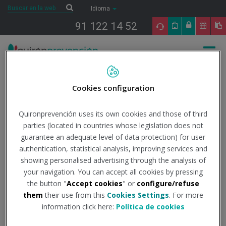
Saltar al contenido
Buscar
Buscar
Idioma
91 122 14 52
Togg
navig
Inicio
Noticias
Quirónprevención
La plantilla del Sevilla Fútbol Club
pasa los Reconocimientos Médicos en Quirónprevención
Cookies configuration
Quironprevención uses its own cookies and those of third
La plantilla del Sevilla
parties (located in countries whose legislation does not
guarantee an adequate level of data protection) for user
Fútbol Club pasa los
authentication, statistical analysis, improving services and
showing personalised advertising through the analysis of
your navigation. You can accept all cookies by pressing
Reconocimientos
the button "
Accept cookies
" or
configure/refuse
them
their use from this
Cookies Settings
. For more
Médicos en
information click here:
Política de cookies