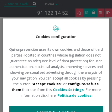
Saltar al contenido
Buscar
Buscar
Idioma
91 122 14 52
Togg
navig
Cookies configuration
Inicio
Noticias
Quirónprevención
Jornada de Premiación del SCTR
en Perú
Quironprevención uses its own cookies and those of third
parties (located in countries whose legislation does not
Jornada de Premiación
guarantee an adequate level of data protection) for user
authentication, statistical analysis, improving services and
showing personalised advertising through the analysis of
del SCTR en Perú
your navigation. You can accept all cookies by pressing
the button "
Accept cookies
" or
configure/refuse
them
their use from this
Cookies Settings
. For more
13/06/2018
information click here:
Política de cookies
Sociedad de Prevención Fremap Perú, empresa
perteneciente a Quirónprevención y aliada estratégica de
Mapfre Perú en el ámbito de la seguridad y salud