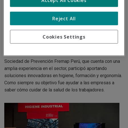
Accept All Cookies
ocupacional, participó por tercer año consecutivo en la
"Jornada de Premiación del SCTR".
Reject All
La jornada organizada por Mapfre, tiene como objetivo
poner en valor a las empresas que han desarrollado más
Cookies Settings
actividades en el ámbito de Seguridad y Salud en el trabajo
a lo largo del año. El acto contó con la presencia de más de
150 invitados.
Sociedad de Prevención Fremap Perú, que cuenta con una
amplia experiencia en el sector, participó aportando
soluciones innovadoras en higiene, formación y ergonomía.
Como siempre su objetivo fue ayudar a las empresas a
saber cómo cuidar de la salud de los trabajadores.