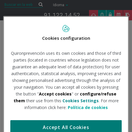
Saltar al contenido
Buscar
Buscar
Idioma
91 122 14 52
Togg
navig
Cookies configuration
Inicio
Noticias
Quirónprevención
La IV Marcha Ciclista solidaria de
Volkswagen Navarra ayuda a Adano y a Niños contra el Cáncer
Quironprevención uses its own cookies and those of third
parties (located in countries whose legislation does not
guarantee an adequate level of data protection) for user
La IV Marcha Ciclista
authentication, statistical analysis, improving services and
showing personalised advertising through the analysis of
solidaria de Volkswagen
your navigation. You can accept all cookies by pressing
the button "
Accept cookies
" or
configure/refuse
them
their use from this
Cookies Settings
. For more
Navarra ayuda a Adano
information click here:
Política de cookies
y a Niños contra el
Accept All Cookies