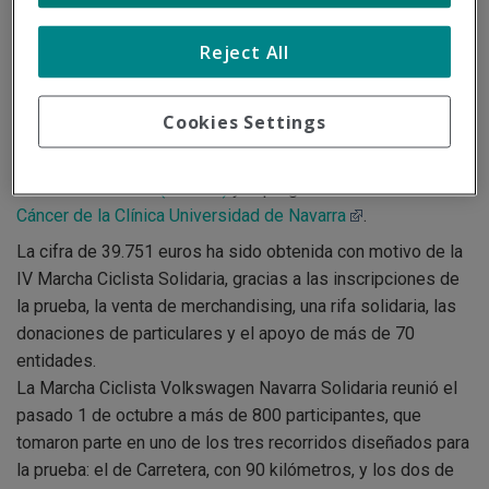
Cáncer
Reject All
20/10/2017
El pasado día 18 Volkswagen Navarra entregó, de manos
Cookies Settings
de su presidente Emilio Sáenz Grijalba, sendos cheques de
19.875,5 euros a la
Asociación de Ayuda a Niños con
Cáncer de Navarra (ADANO)
y al programa
Niños Contra el
Cáncer de la Clínica Universidad de Navarra
.
La cifra de 39.751 euros ha sido obtenida con motivo de la
IV Marcha Ciclista Solidaria, gracias a las inscripciones de
la prueba, la venta de merchandising, una rifa solidaria, las
donaciones de particulares y el apoyo de más de 70
entidades.
La Marcha Ciclista Volkswagen Navarra Solidaria reunió el
pasado 1 de octubre a más de 800 participantes, que
tomaron parte en uno de los tres recorridos diseñados para
la prueba: el de Carretera, con 90 kilómetros, y los dos de