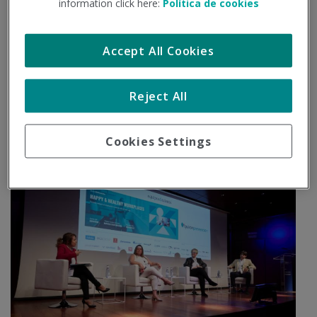
information click here:
Política de cookies
mayores encuentros de Recursos Humanos, el
Talent Day
2019
, por el que han pasado más de 800 participantes.
Accept All Cookies
Nuestra compañera Belén del Rey, subdirectora del Área de
Gestión de Prestación Técnica, y experta en Empresa
Saludable, moderó una mesa sobre ‘Happy & Healthy
Reject All
Workplaces’, un tema de actualidad en las compañías, cada
vez más concienciadas y preocupadas por el bienestar y la
Cookies Settings
felicidad de sus empleados.