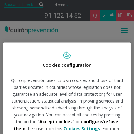
Saltar al contenido
Buscar
Buscar
Idioma
91 122 14 52
Togg
navig
Inicio
Noticias
Quirónprevención
'Happy & Healthy Workplaces' en
#TalentDay19
Cookies configuration
'Happy & Healthy
Quironprevención uses its own cookies and those of third
parties (located in countries whose legislation does not
Workplaces' en
guarantee an adequate level of data protection) for user
authentication, statistical analysis, improving services and
#TalentDay19
showing personalised advertising through the analysis of
your navigation. You can accept all cookies by pressing
the button "
Accept cookies
" or
configure/refuse
29/05/2019
them
their use from this
Cookies Settings
. For more
Un año más hemos estado presentes en uno de los