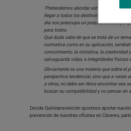
"Pretendemos abordar estas primeras jorn
llegar a todos los destinatarios consegui
día nos preocupa un poquito menos, ya que
para todos.
Qué duda cabe de que se trata de un tema,
normativa como en su aplicación, también
conocimiento, la iniciativa, la creatividad
salvaguarda vidas, e integridades físicas 
Obviamente es una materia que sobre el p
perspectiva tendencial, sino que a veces 
a otros, no debe ser óbice encontrar esa s
buscar su compatibilidad y no pensar en s
Desde Quirónprevención quisimos aportar nuestra 
prevención de nuestras oficinas en Cáceres, part