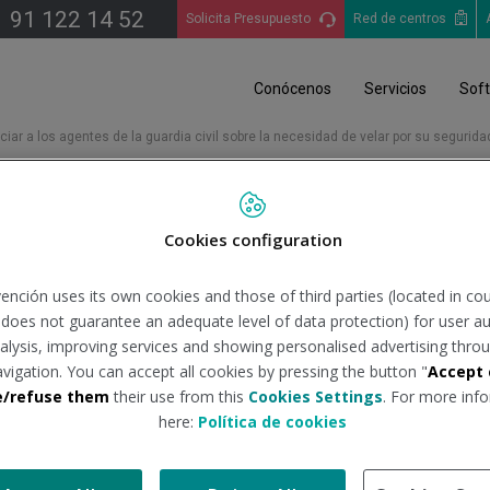
91 122 14 52
Solicita Presupuesto
Red de centros
Conócenos
Servicios
Sof
ar a los agentes de la guardia civil sobre la necesidad de velar por su seguridad
ar a los agentes de la gua
Cookies configuration
or su seguridad y salud en
ención uses its own cookies and those of third parties (located in co
n does not guarantee an adequate level of data protection) for user au
analysis, improving services and showing personalised advertising throu
avigation. You can accept all cookies by pressing the button "
Accept 
ABORALES PARA GUARDIA CIVILES
que se está llevando a cabo
e/refuse them
their use from this
Cookies Settings
. For more info
here:
Política de cookies
ros: