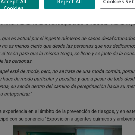
Accept All
Reject All
Cookies Set
Cookies
adas sobre Prevención de Riesgos Laborales, con el convencimi
mos que calen en ellos, habremos conseguido un importante reto
 si bien es cierto estamos adquiriendo la madurez necesaria p
 que es actual por el ingente números de casos desafortunados 
 no es menos cierto que desde las personas que nos dedicamos 
 y el tesón para que la misma tenga, se llene y se jacte de la co
de las personas.
apel está de moda, pero, no se trata de una moda común, porqu
se hace de modo particular y peculiar, y que a pesar de todo des
enda, su senda dentro del camino de peregrinación hacia su meta 
u antagonizar."
experiencia en el ámbito de la prevención de riesgos, y en este
icipó con su ponencia "Exposición a agentes químicos y ambiente