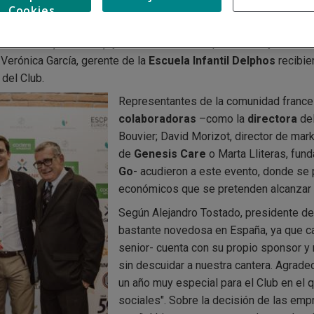
lix Braz, responsable de márketing operacional de
Renault Retai
Cookies
a
Escuela Superior de Comercio de París
; Miguel González, d
brand and partnership
y CEO de
Go Fit
; Delphine Duboys, direc
Verónica García, gerente de la
Escuela Infa
ntil Delphos
recibie
 del Club.
Representantes de la comunidad franc
colaboradoras
–como la
directora
de
Bouvier; David Morizot, director de mar
de
Genesis Care
o Marta Lliteras, fu
Go
- acudieron a este evento, donde se 
económicos que se pretenden alcanzar e
Según Alejandro Tostado, presidente del 
bastante novedosa en España, ya que ca
senior- cuenta con su propio sponsor y 
sin descuidar a nuestra cantera. Agrad
un año muy especial para el Club en el 
sociales". Sobre la decisión de las emp