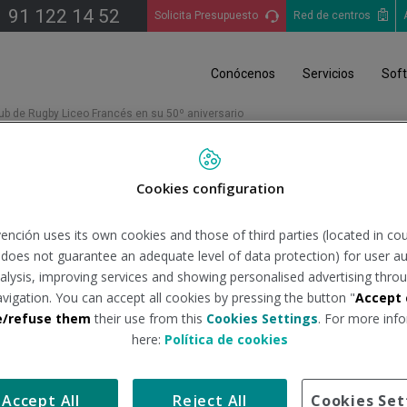
91 122 14 52
Solicita Presupuesto
Red de centros
Conócenos
Servicios
Sof
 de Rugby Liceo Francés en su 50º aniversario
b de Rugby Liceo Francés
Cookies configuration
ención uses its own cookies and those of third parties (located in co
n does not guarantee an adequate level of data protection) for user au
analysis, improving services and showing personalised advertising throu
avigation. You can accept all cookies by pressing the button "
Accept 
rio, el Club de Rugby Liceo Francés celebró ayer un encuentro c
e/refuse them
their use from this
Cookies Settings
. For more info
here:
Política de cookies
ur
s, presidió el acto, junto a
Alejandro Tostado
, presidente del 
e la nueva equipación oficial del equipo realizada por
Kappa Esp
a representantes de los diferentes patrocinadores del Club de u
Accept All
Reject All
Cookies Set