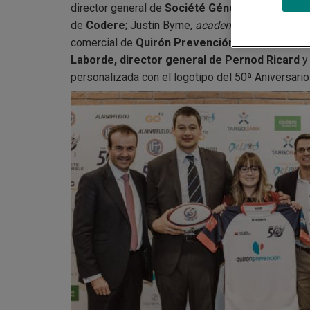
director general de
Société Générale
; Joana Fé
de
Codere
; Justin Byrne,
academic director
de l
comercial de
Quirón Prevención
; Paco Huertas,
Laborde, director general de Pernod Ricard
y 
personalizada con el logotipo del 50ª Aniversario