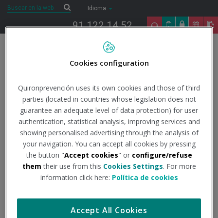
Saltar al contenido
Buscar
Buscar
Idioma
91 122 14 52
Togg
navig
Cookies configuration
Inicio
COVID-19
Todo lo que necesitas saber
Datos
oficiales
Actualización centro coordinación de alertas y emergencias
Quironprevención uses its own cookies and those of third
sanitarias.
Actualización nº 660
parties (located in countries whose legislation does not
guarantee an adequate level of data protection) for user
24/2/2023
authentication, statistical analysis, improving services and
Actualidad
showing personalised advertising through the analysis of
your navigation. You can accept all cookies by pressing
Actualización nº 660
the button "
Accept cookies
" or
configure/refuse
them
their use from this
Cookies Settings
. For more
information click here:
Política de cookies
Institución - Fuente:
Centro coordinación de alertas y
emergencias sanitarias
Accept All Cookies