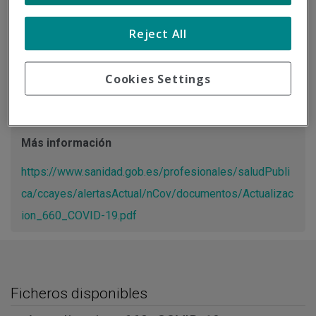
Tipo de documento:
Información oficial
Reject All
Actualización Resumen de la información desde el Centro
de Coordinación de Alertas y Emergencias Sanitarias del
Cookies Settings
Ministerio de Sanidad.
Más información
https://www.sanidad.gob.es/profesionales/saludPubli
ca/ccayes/alertasActual/nCov/documentos/Actualizac
ion_660_COVID-19.pdf
Ficheros disponibles