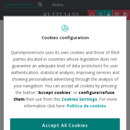
Saltar al contenido
Buscar
Buscar
Idioma
91 122 14 52
Togg
navig
Cookies configuration
Inicio
COVID-19
Todo lo que necesitas saber
Datos
oficiales
Actualización centro coordinación de alertas y emergencias
Quironprevención uses its own cookies and those of third
sanitarias.
Actualización nº 639
parties (located in countries whose legislation does not
guarantee an adequate level of data protection) for user
4/10/2022
authentication, statistical analysis, improving services and
Actualidad
showing personalised advertising through the analysis of
your navigation. You can accept all cookies by pressing
Actualización nº 639
the button "
Accept cookies
" or
configure/refuse
them
their use from this
Cookies Settings
. For more
information click here:
Política de cookies
Institución - Fuente:
Centro coordinación de alertas y
emergencias sanitarias
Accept All Cookies