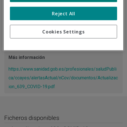
Tipo de documento:
Información oficial
Reject All
Actualización Resumen de la información desde el Centro
de Coordinación de Alertas y Emergencias Sanitarias del
Cookies Settings
Ministerio de Sanidad.
Más información
https://www.sanidad.gob.es/profesionales/saludPubli
ca/ccayes/alertasActual/nCov/documentos/Actualizac
ion_639_COVID-19.pdf
Ficheros disponibles