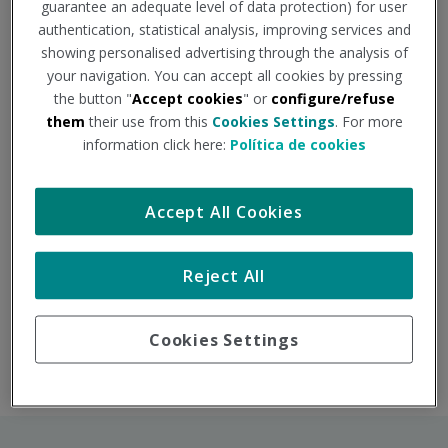
guarantee an adequate level of data protection) for user
objetivo es el desarrollo de técnicas de screening,
authentication, statistical analysis, improving services and
exploratorias y biopatológicas específicas que ayuden a
showing personalised advertising through the analysis of
identificar y diagnosticar de forma precoz, los factores
your navigation. You can accept all cookies by pressing
causales de una potencial situación de pre-fragilidad.
the button "
Accept cookies
" or
configure/refuse
them
their use from this
Cookies Settings
. For more
PARTICIPANTES
information click here:
Política de cookies
Accept All Cookies
DURACIÓN:
2014-2017
Reject All
Proyecto interno, desarrollado en los Reconocimientos
Executive dentro del plan Estratégico del Área I+D+i de
Cookies Settings
Premap