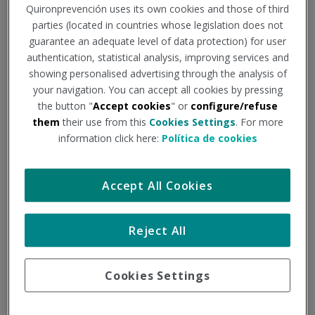
diabetes mellitis 2 y del síndrome
Quironprevención uses its own cookies and those of third
parties (located in countries whose legislation does not
metabólico, en una población
guarantee an adequate level of data protection) for user
laboral
authentication, statistical analysis, improving services and
showing personalised advertising through the analysis of
your navigation. You can accept all cookies by pressing
the button "
Accept cookies
" or
configure/refuse
La Diabetes Mellitus es una enfermedad metabólica que
them
their use from this
Cookies Settings
. For more
conlleva una elevada tasa de morbilidad y mortalidad, que
information click here:
Política de cookies
está muy infradiagnosticada y que se asocia al Síndrome
Metabólico y, a través de ambos, a un incremento del
riesgo cardiovascular.
Accept All Cookies
En la actualidad, la diabetes mellitus es uno de los
principales problemas de salud a escala mundial, tanto por
Reject All
su elevada prevalencia como por ser un factor de riesgo de
numerosas patologías de gran importancia y
morbimortalidad, como son la enfermedad cardiovascular
Cookies Settings
(ECV) y la vasculocerebral (EVC), así como daños
neurológicos, afectación al sistema renal, enfermedades en