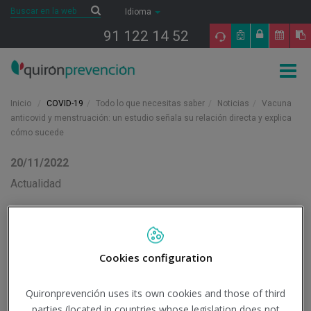
Saltar al contenido
Buscar
Buscar
Idioma
91 122 14 52
Togg
navig
Inicio
COVID-19
Todo lo que necesitas saber
Noticias
Vacuna
anticovid y menstruación: un estudio señala su relación directa y explica
cómo sucede
20/11/2022
Actualidad
Vacuna anticovid y
menstruación: un estudio
Cookies configuration
señala su relación directa
Quironprevención uses its own cookies and those of third
y explica cómo sucede
parties (located in countries whose legislation does not