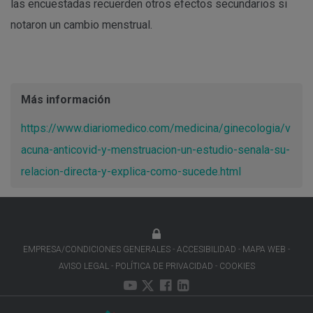
las encuestadas recuerden otros efectos secundarios si
notaron un cambio menstrual.
Más información
https://www.diariomedico.com/medicina/ginecologia/v
acuna-anticovid-y-menstruacion-un-estudio-senala-su-
relacion-directa-y-explica-como-sucede.html
EMPRESA/CONDICIONES GENERALES
ACCESIBILIDAD
MAPA WEB
AVISO LEGAL
POLÍTICA DE PRIVACIDAD
COOKIES