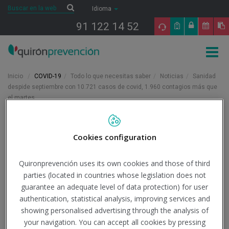
Saltar al contenido
Buscar
Buscar
Idioma
91 122 14 52
Togg
navig
Inicio
COVID-19
Todo lo que necesitas saber
Noticias
Sanidad
despide septiembre con 10.721 casos de covid, 1.960 contagios más que
el martes
30/9/2022
Actualidad
Cookies configuration
Sanidad despide
Quironprevención uses its own cookies and those of third
parties (located in countries whose legislation does not
septiembre con 10.721
guarantee an adequate level of data protection) for user
casos de covid, 1.960
authentication, statistical analysis, improving services and
showing personalised advertising through the analysis of
contagios más que el
your navigation. You can accept all cookies by pressing