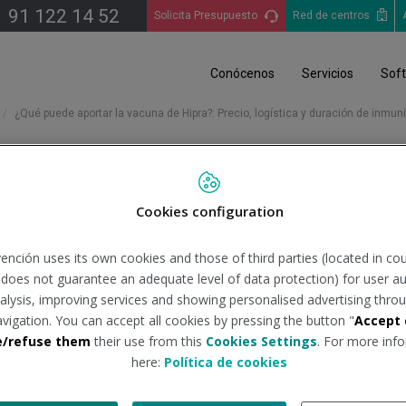
91 122 14 52
Solicita Presupuesto
Red de centros
Conócenos
Servicios
Sof
¿Qué puede aportar la vacuna de Hipra?: Precio, logística y duración de inmun
Cookies configuration
 vacuna de Hipra?: Precio, lo
ención uses its own cookies and those of third parties (located in co
n does not guarantee an adequate level of data protection) for user au
analysis, improving services and showing personalised advertising throu
uente:
isanidad.com
Tipo de do
avigation. You can accept all cookies by pressing the button "
Accept 
e/refuse them
their use from this
Cookies Settings
. For more info
here:
Política de cookies
do ocho meses, pero la compañía cree que las características de