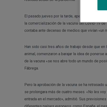
El pasado jueves por la tarde, apenas unos minu
la comercialización de la vacuna del Covid-19 de H
contaba ante decenas de medios que vivían «un
Han sido casi tres años de trabajo desde que en
animal, comenzaron a barajar la idea de ponerse a 
de la vacuna «se nos abre todo un mundo de posibi
Fàbrega.
Pero la aprobación de la vacuna se ha retrasado
se prolongara más de cuatro meses. «No les voy a
entrada en el mercado», admitió. Sus previsione
diferentes países europeos, como España, el pasa