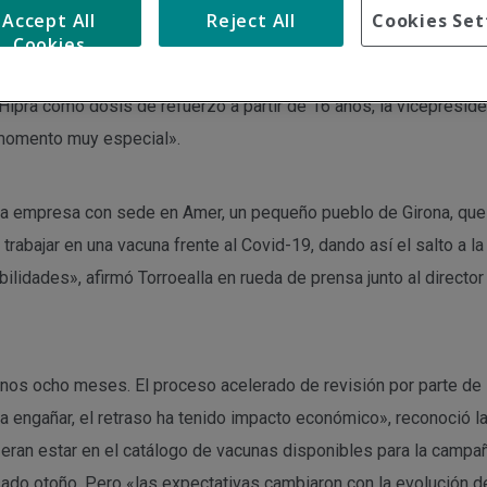
Accept All
Reject All
Cookies Set
Cookies
tos después de que se conociera que la Agencia Europea del Me
ipra como dosis de refuerzo a partir de 16 años, la vicepresiden
 momento muy especial».
 la empresa con sede en Amer, un pequeño pueblo de Girona, que
trabajar en una vacuna frente al Covid-19, dando así el salto a l
lidades», afirmó Torroealla en rueda de prensa junto al director
 unos ocho meses. El proceso acelerado de revisión por parte 
 engañar, el retraso ha tenido impacto económico», reconoció la
s eran estar en el catálogo de vacunas disponibles para la cam
do otoño. Pero «las expectativas cambiaron con la evolución de l