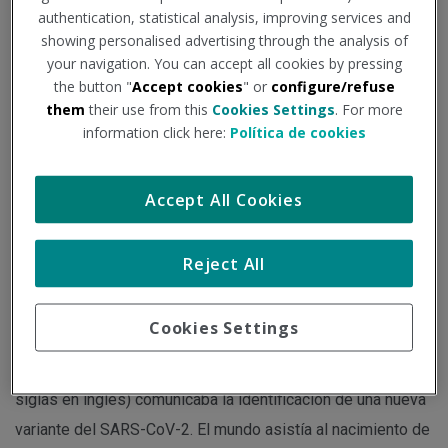
circulación
authentication, statistical analysis, improving services and
showing personalised advertising through the analysis of
your navigation. You can accept all cookies by pressing
the button "
Accept cookies
" or
configure/refuse
Institución - Fuente:
consalud.es
Tipo de documento:
Noticia
them
their use from this
Cookies Settings
. For more
information click here:
Política de cookies
La velocidad de propagación de Ómicron fue tal que la OMS
y sus socios han estimado que en marzo de 2022 el 90%
Accept All Cookies
de la población mundial presentaba anticuerpos contra el
virus, bien por la infección natural o a través de la
Reject All
vacunación.
Cookies Settings
El 25 de noviembre de 2021 el Instituto Nacional de
Enfermedades Transmisibles de Sudáfrica (NICD, por sus
siglas en inglés) comunicaba la identificación de una nueva
variante del SARS-CoV-2. El mundo asistía al nacimiento de