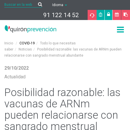
Saltar al contenido
Buscar
Buscar
Idioma
91 122 14 52
Togg
navig
Inicio
COVID-19
Todo lo que necesitas
saber
Noticias
Posibilidad razonable: las vacunas de ARNm pueden
relacionarse con sangrado menstrual abundante
29/10/2022
Actualidad
Posibilidad razonable: las
vacunas de ARNm
pueden relacionarse con
sangrado menstrual