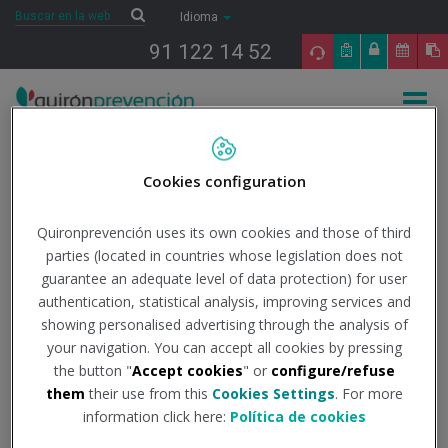
Saltar al contenido
Buscar
Buscar
Idioma
91 122 14 52
Togg
navig
Inicio
COVID-19
Todo lo que necesitas saber
Noticias
"De
pesadilla": nueva variante Covid que nos visita desde Singapur
Cookies configuration
15/11/2022
Quironprevención uses its own cookies and those of third
Actualidad
parties (located in countries whose legislation does not
guarantee an adequate level of data protection) for user
"De pesadilla": nueva
authentication, statistical analysis, improving services and
showing personalised advertising through the analysis of
variante Covid que nos
your navigation. You can accept all cookies by pressing
visita desde Singapur
the button "
Accept cookies
" or
configure/refuse
them
their use from this
Cookies Settings
. For more
information click here:
Política de cookies
Institución - Fuente:
msn.com
Tipo de documento:
Noticia