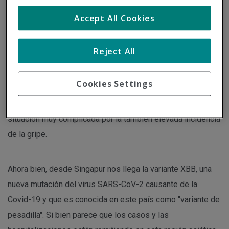
Accept All Cookies
La COVID-19 continúa protagonizando una pandemia que
se encamina a una nueva oleada de casos en Europa tal y
Reject All
cómo ha constatado la Agencia Europea del Medicamento
(EMA) durante las últimas semanas. Debido a la aparición
Cookies Settings
de las subvariantes BQ.1 y BQ.2, los casos no dejan de
aumentar desde hace 14 días, dirigiéndonos de lleno a una
situación muy complicada por la también elevada incidencia
de la gripe.
Ahora bien, desde Singapur nos llega la variante XBB, una
nueva mutación del virus SARS-CoV-2 causante de la
Covid-19 y que es conocida en este país como "variante de
pesadilla". Si bien parece que los casos y las