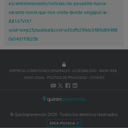
es/entretenimiento/noticias/de-pesadilla-nueva-
variante-covid-que-nos-visita-desde-singapur/ar-
AA147VIX?
ocid=winp2fptaskbar&cvid=e36dfb299dc5489d89488
0a34d1f0b20b
EMPRESA/CONDICIONES GENERALES
ACCESIBILIDAD
MAPA WEB
AVISO LEGAL
POLÍTICA DE PRIVACIDAD
COOKIES
© Quirónprevención 2024 - Todos los derechos reservados
ÁREA PRIVADA