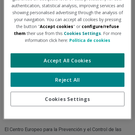
authentication, statistical analysis, improving services and
Institución - Fuente:
msn.com
Tipo de documento:
Noticia
showing personalised advertising through the analysis of
your navigation. You can accept all cookies by pressing
the button "
Accept cookies
" or
configure/refuse
Una nueva subvariante de covid-19 ha hecho saltar las
them
their use from this
Cookies Settings
. For more
alarmas. Y no precisamente por ser más virulenta o lesiva
information click here:
Política de cookies
que sus antecesoras, sino por el nombre que se le ha
otorgado en las redes sociales. La BQ.1 -sublinaje de
Accept All Cookies
ómicron BA.4 y ómicron BA.5- ha sido apodada como ‘perro
del infierno’, una denominación que ha despertado de nuevo
Reject All
el interés, y la preocupación, de la sociedad. Sin embargo,
los expertos aseguran que esta mutación no cursa con una
Cookies Settings
mayor gravedad de los síntomas, aunque sí presenta más
capacidad de transmisión.
El Centro Europeo para la Prevención y el Control de las