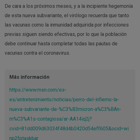
De cara a los próximos meses, y a la incipiente hegemonía
de esta nueva subvariante, el virólogo recuerda que tanto
las vacunas como la inmunidad adquirida por infecciones
previas siguen siendo efectivas, por lo que la población
debe continuar hasta completar todas las pautas de
vacunas contra el coronavirus.
Más información
https://www.msn.com/es-
es/entretenimiento/noticias/perro-del-infierno-la-
nueva-subvariante-de-%C3%B3micron-a%C3%BAn-
m%C3%A1s-contagiosa/ar-AA14iq2j?
cvid=81dd009d63034f48d4b0420d54eff605&ocid=wi
np2fptaskbar