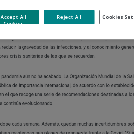
Accept All
Reject All
Cookies Set
 primeros casos de Covid-19, el mundo se encuentra en la actua
Cookies
del mundo dista notablemente de la de 2020 y la humanidad ha r
ble gracias a hito científico que ha supuesto el rápido desarrol
 reducir la gravedad de las infecciones, y al conocimiento gen
res crisis sanitarias de las que se recuerdan.
la pandemia aún no ha acabado. La Organización Mundial de la S
lica de importancia internacional, de acuerdo con lo establecid
en el que recoge una serie de recomendaciones destinadas a los
ue continúa evolucionando.
ándose cada semana. Además, quedan muchas incertidumbres sobr
íses mantengan sus planes de respuesta frente a la Covid-19, inc