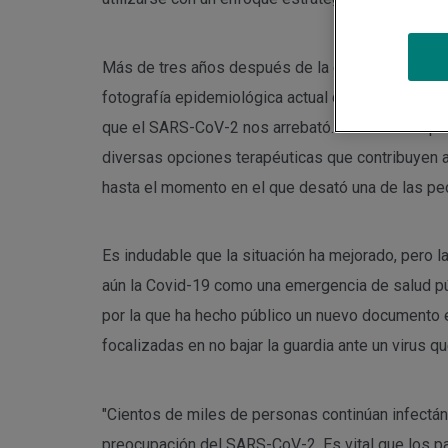
Más de tres años después de la detección de los
fotografía epidemiológica actual que observamos 
que el SARS-CoV-2 nos arrebató. Esto ha sido posi
diversas opciones terapéuticas que contribuyen a
hasta el momento en el que desató una de las peo
Es indudable que la situación ha mejorado, pero 
aún la Covid-19 como una emergencia de salud púb
por la que ha hecho público un nuevo documento 
focalizadas en no bajar la guardia ante un virus q
"Cientos de miles de personas continúan infect
preocupación del SARS-CoV-2. Es vital que los pa