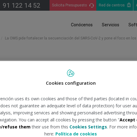
91 122 14 52
Solicita Presupuesto
Red de centros
Conócenos
Servicios
Sof
La OMS pide fortalecer la secuenciación del SARS-CoV-2 y pone el foco en los
r la secuenciación del SARS
Cookies configuration
imales
ención uses its own cookies and those of third parties (located in co
n does not guarantee an adequate level of data protection) for user au
uente:
consalud.es
Tipo de do
analysis, improving services and showing personalised advertising throu
avigation. You can accept all cookies by pressing the button "
Accept 
e/refuse them
their use from this
Cookies Settings
. For more info
las actividades básicas de vigilancia del virus, así como a con
here:
Política de cookies
 la vigilancia de patógenos respiratorios.