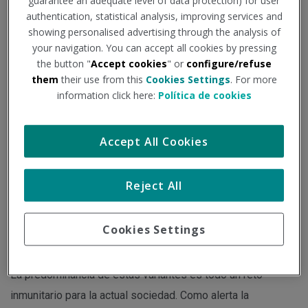
guarantee an adequate level of data protection) for user
evaden"
authentication, statistical analysis, improving services and
showing personalised advertising through the analysis of
your navigation. You can accept all cookies by pressing
Institución - Fuente:
consalud.es
Tipo de documento:
Noticia
the button "
Accept cookies
" or
configure/refuse
them
their use from this
Cookies Settings
. For more
information click here:
Política de cookies
Actualmente, la respuesta inmunitaria de la sociedad es
menor ante XBB.1 y sus linajes, ya predominantes en la
Accept All Cookies
sociedad.
Reject All
La variante XBB.1 de la Covid-19 y su linaje está cada vez
más presente en la sociedad. Solo en España la XBB.1.5 y
Cookies Settings
sus derivados suponen el 48,1% de los casos; el XBB.1.9,
el 34,9%, según el último informe del Ministerio de Sanidad.
La predominancia de estas variantes es todo un reto
inmunitario para la actual sociedad. Como alerta la