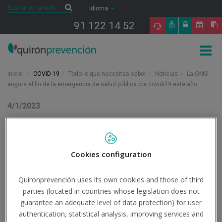
Saltar al contenido
Buscar
Buscar
Idioma
91 122 14 52
Togg
navig
Inicio
COVID-19
Todo lo que necesitas saber
Noticias
La OMS
augura el fin de la emergencia de salud pública por covid-19 este año
4/1/2023
Actualidad
La OMS augura el fin de la
Cookies configuration
emergencia de salud
Quironprevención uses its own cookies and those of third
pública por covid-19 este
parties (located in countries whose legislation does not
año
guarantee an adequate level of data protection) for user
authentication, statistical analysis, improving services and