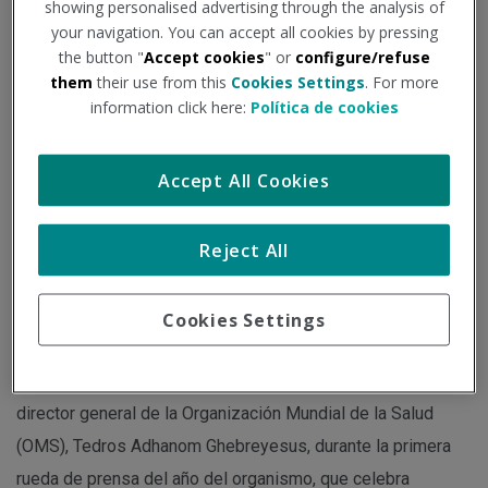
showing personalised advertising through the analysis of
Institución - Fuente:
diariomedico.com
your navigation. You can accept all cookies by pressing
the button "
Accept cookies
" or
configure/refuse
Tipo de documento:
Noticia
them
their use from this
Cookies Settings
. For more
information click here:
Política de cookies
A pesar de la situación de la covid-19 en China y de las
nuevas subvariantes, la OMS cree que la emergencia por la
Accept All Cookies
pandemia está cerca de concluir.
Reject All
Acaba de arrancar el cuarto año en que la presencia de la
covid-19 es constante, pero puede ser el último: "2023 será
Cookies Settings
el año en que, probablemente, finalice la emergencia de
salud pública por SARS-CoV-2", según ha predicho el
director general de la Organización Mundial de la Salud
(OMS), Tedros Adhanom Ghebreyesus, durante la primera
rueda de prensa del año del organismo, que celebra