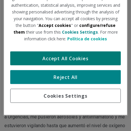
era”
authentication, statistical analysis, improving services and
showing personalised advertising through the analysis of
your navigation. You can accept all cookies by pressing
the button "
Accept cookies
" or
configure/refuse
Institución - Fuente:
consalud.es
Tipo de documento:
Noticia
them
their use from this
Cookies Settings
. For more
information click here:
Política de cookies
Con la vacunación contra la Covid-19 los casos de
neumonía cayeron drásticamente. Sin embargo, algunos
Accept All Cookies
pacientes, vacunados, han presentado esta patología que
les ha obligado a ingresar en el hospital.
Reject All
Isabel, de 57 años, entró hace alrededor de un mes al
Cookies Settings
hospital. Una tos que no la dejaba dormir fue el preludio de
la falta de oxígeno que la llevó a ser ingresada. "Primero fui
a Urgencias, me pusieron aerosoles y antiinflamatorio y me
estuvieron vigilando hasta que aumentó el nivel de oxígeno