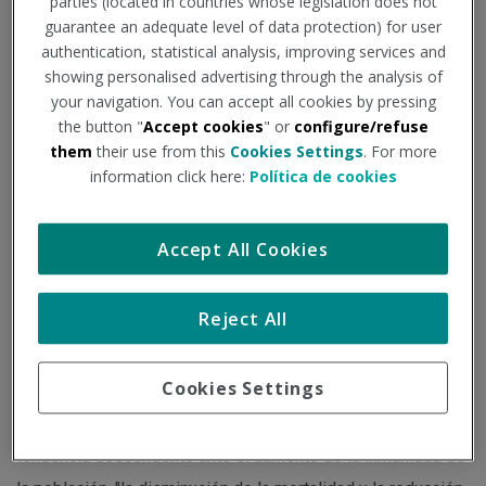
parties (located in countries whose legislation does not
guarantee an adequate level of data protection) for user
authentication, statistical analysis, improving services and
Institución - Fuente:
consalud.es
Tipo de documento:
Noticia
showing personalised advertising through the analysis of
your navigation. You can accept all cookies by pressing
Tras el llamamiento de la OMS de actualizar la composición
the button "
Accept cookies
" or
configure/refuse
them
their use from this
Cookies Settings
. For more
de las vacunas Covid-19 para adaptarlas a las nuevas
information click here:
Política de cookies
variantes, Consalud.es se pone en contacto con expertos
que explican la necesidad de esta medida y la actual
Accept All Cookies
situación de la pandemia.
Reject All
A principios del mes de mayo la Organización Mundial de la
Salud (OMS) declaró el fin de la emergencia sanitaria de la
Cookies Settings
pandemia Covid-19. Un paso con el que el organismo de
Naciones Unidas reflejó que esta patología se encuentra en
tendencia descendente ante el aumento de la inmunidad de