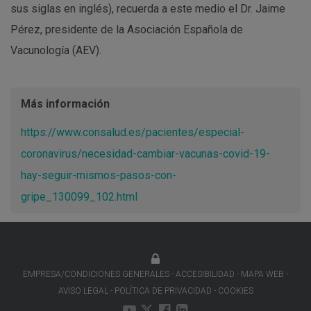
sus siglas en inglés), recuerda a este medio el Dr. Jaime
Pérez, presidente de la Asociación Española de
Vacunología (AEV).
Más información
https://www.consalud.es/pacientes/especial-
coronavirus/necesidad-cambiar-vacunas-covid-19-
hay-seguir-mismos-pasos-con-
gripe_130099_102.html
EMPRESA/CONDICIONES GENERALES
ACCESIBILIDAD
MAPA WEB
AVISO LEGAL
POLÍTICA DE PRIVACIDAD
COOKIES